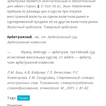
арбитража является окончательным и обязательным
для обеих сторон
.
2.
(1 пол. XX в.).
Экон
. Извлечение
прибыли из разницы цен и курсов при покупке
иностранной валюты на одном валютном рынке и
одновременной продаже её на другом валютном рынке.
Валютный арбитраж. Товарный арбитраж.
Арбитражный
, -ая, -ое.
Арбитражный суд.
Арбитражная комиссия.
— Франц. arbitrage — арбитраж; третейский суд;
исчисление вексельных курсов, от arbitre — арбитр,
член арбитражной комиссии.
Л.М. Баш, А.В. Боброва, Г.Л. Вячеслова, Р.С.
Кимягарова, Е.М. Сендровиц. Современный словарь
иностранных слов. Толкование, словоупотребление,
словообразование, этимология. М., 2001, с. 81-82.
Tags:
Право
Понятие: