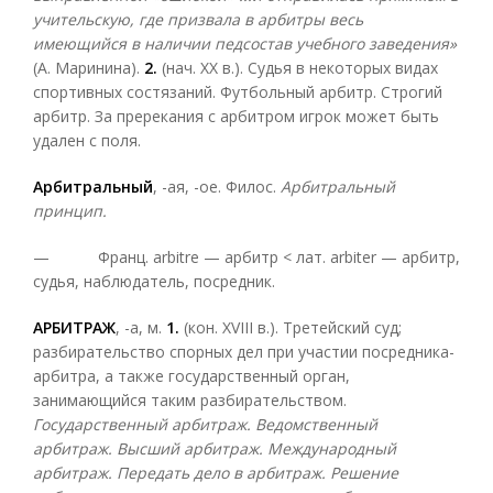
учительскую, где призвала в арбитры весь
имеющийся в наличии педсостав учебного заведения»
(А. Маринина).
2.
(нач. XX в.). Судья в некоторых видах
спортивных состязаний. Футбольный арбитр. Строгий
арбитр. За пререкания с арбитром игрок может быть
удален с поля.
Арбитральный
, -ая, -ое. Филос.
Арбитральный
принцип.
— Франц. arbitre — арбитр < лат. arbiter — арбитр,
судья, наблюдатель, посредник.
АРБИТРАЖ
, -а, м.
1.
(кон. XVIII в.). Третейский суд;
разбирательство спорных дел при участии посредника-
арбитра, а также государственный орган,
занимающийся таким разбирательством.
Государственный арбитраж. Ведомственный
арбитраж. Высший арбитраж. Международный
арбитраж. Передать дело в арбитраж. Решение