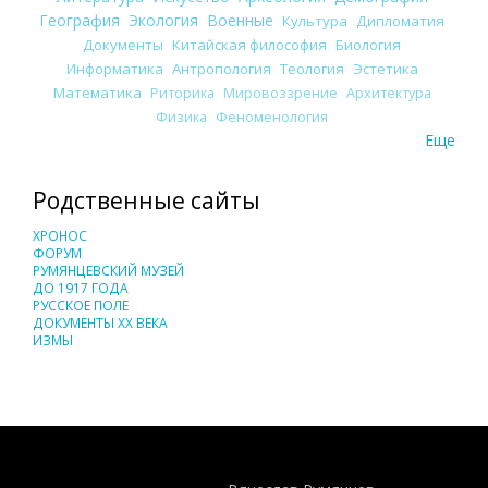
География
Экология
Военные
Культура
Дипломатия
Документы
Китайская философия
Биология
Информатика
Антропология
Теология
Эстетика
Математика
Риторика
Мировоззрение
Архитектура
Физика
Феноменология
Еще
Родственные сайты
ХРОНОС
ФОРУМ
РУМЯНЦЕВСКИЙ МУЗЕЙ
ДО 1917 ГОДА
РУССКОЕ ПОЛЕ
ДОКУМЕНТЫ XX ВЕКА
ИЗМЫ
Понятия И Категории - Исторический Проект ХРОНОС