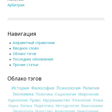
Арбитраж
Навигация
Алфавитный справочник
Вводное слово
Облако тэгов
Последние обновления
Прочие статьи
Облако тэгов
История
Философия
Психология
Религия
Экономика
Политика
Социология
Мифология
Идеология
Право
Мусульманство
Этнология
Этика
Наука
Логика
Педагогика
Методология
Языкознание
Литература
Искусство
Археология
Демография