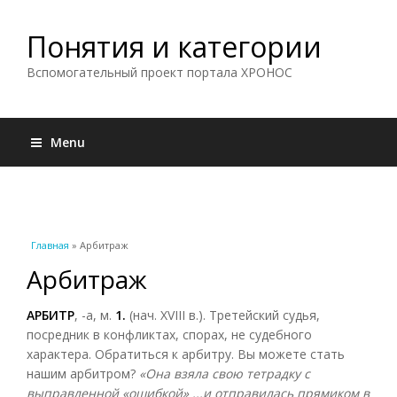
Понятия и категории
Вспомогательный проект портала ХРОНОС
Menu
Вы здесь
Главная
» Арбитраж
Арбитраж
АРБИТР
, -а, м.
1.
(нач. XVIII в.). Третейский судья,
посредник в конфликтах, спорах, не судебного
характера. Обратиться к арбитру. Вы можете стать
нашим арбитром?
«Она взяла свою тетрадку с
выправленной «ошибкой» ...и отправилась прямиком в