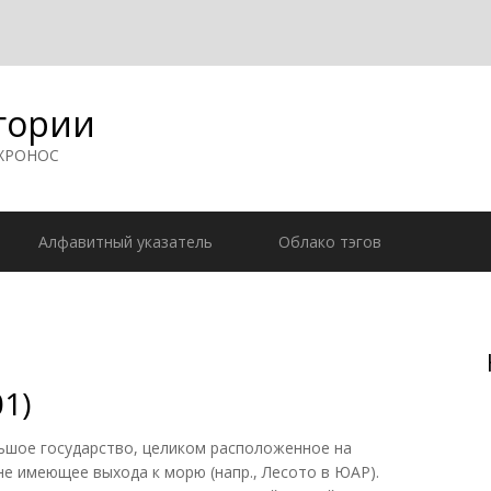
гории
 ХРОНОС
Алфавитный указатель
Облако тэгов
1)
шое государство, целиком расположенное на
не имеющее выхода к морю (напр., Лесото в ЮАР).