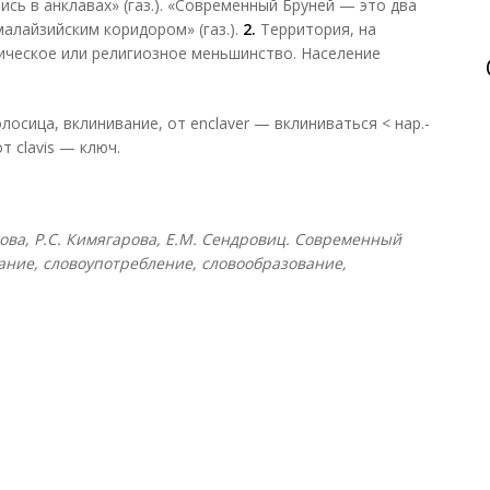
сь в анклавах» (газ.). «Современный Бруней — это два
алайзийским коридором» (газ.).
2.
Территория, на
ическое или религиозное меньшинство. Население
лосица, вклинивание, от enclaver — вклиниваться < нар.-
от clavis — ключ.
слова, Р.С. Кимягарова, Е.М. Сендровиц. Современный
ание, словоупотребление, словообразование,