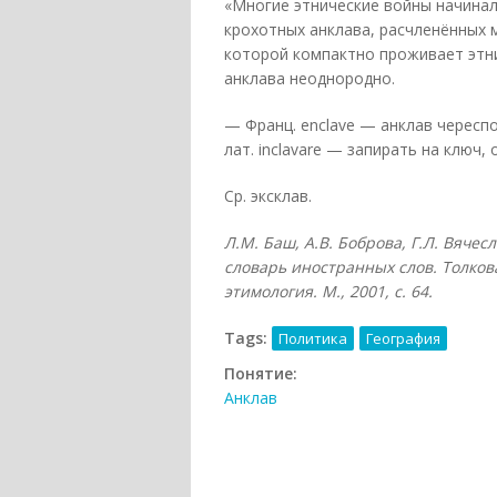
«Многие этнические войны начинали
крохотных анклава, расчленённых м
которой компактно проживает этн
анклава неоднородно.
— Франц. enclave — анклав череспо
лат. inclavare — запирать на ключ, 
Ср. эксклав.
Л.М. Баш, А.В. Боброва, Г.Л. Вяче
словарь иностранных слов. Толков
этимология. М., 2001, с. 64.
Tags:
Политика
География
Понятие:
Анклав