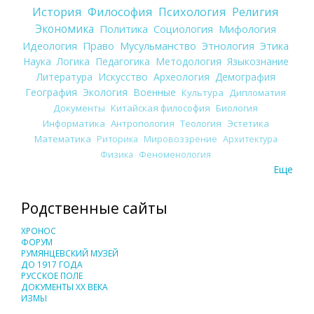
История
Философия
Психология
Религия
Экономика
Политика
Социология
Мифология
Идеология
Право
Мусульманство
Этнология
Этика
Наука
Логика
Педагогика
Методология
Языкознание
Литература
Искусство
Археология
Демография
География
Экология
Военные
Культура
Дипломатия
Документы
Китайская философия
Биология
Информатика
Антропология
Теология
Эстетика
Математика
Риторика
Мировоззрение
Архитектура
Физика
Феноменология
Еще
Родственные сайты
ХРОНОС
ФОРУМ
РУМЯНЦЕВСКИЙ МУЗЕЙ
ДО 1917 ГОДА
РУССКОЕ ПОЛЕ
ДОКУМЕНТЫ XX ВЕКА
ИЗМЫ