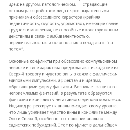
идеи; на другом, патологическом, — страдающие
острым расстройством лица с ярко выраженными
признаками обсессивного характера (крайняя
педантичность, скупость, упрямство), имеющие явные
трудности мышления, не способные к конструктивным
действиям в связи с амбивалентностью,
нерешительностью и склонностью откладывать “на
потом”.
Основные конфликты при обсессивно-компульсивном
неврозе и типе характера предполагают исходящие из
Сверх-Я тревогу и чувство вины в связи с фаллически-
эдиповыми импульсами, аффектами и идеями,
обретающими форму фантазии. Возникает защита от
неприемлемых фантазий, в результате образуются
фантазии и конфликты негативного эдипова комплекса.
Индивид регрессирует к анально-садистскому уровню,
что лишь усиливает чувство вины в конфликте между
Оно и Сверх-Я, особенно в отношении анально-
садистских побуждений. Этот конфликт в дальнейшем