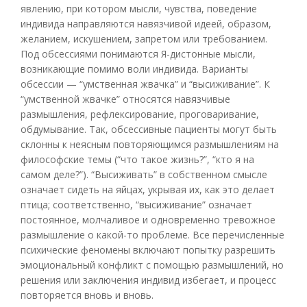
явлению, при котором мысли, чувства, поведение
индивида направляются навязчивой идеей, образом,
желанием, искушением, запретом или требованием.
Под обсессиями понимаются Я-дистонные мысли,
возникающие помимо воли индивида. Варианты
обсессии — “умственная жвачка” и “высиживание”. К
“умственной жвачке” относятся навязчивые
размышления, рефлексирование, проговаривание,
обдумывание. Так, обсессивные пациенты могут быть
склонны к неясным повторяющимся размышлениям на
философские темы (“что такое жизнь?”, “кто я на
самом деле?”). “Высиживать” в собственном смысле
означает сидеть на яйцах, укрывая их, как это делает
птица; соответственно, “высиживание” означает
постоянное, молчаливое и одновременно тревожное
размышление о какой-то проблеме. Все перечисленные
психические феномены включают попытку разрешить
эмоциональный конфликт с помощью размышлений, но
решения или заключения индивид избегает, и процесс
повторяется вновь и вновь.