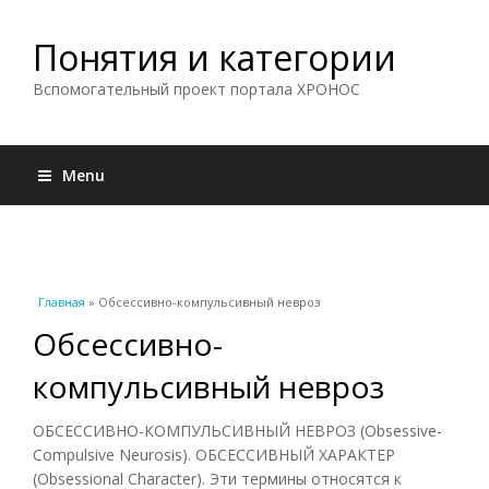
Понятия и категории
Вспомогательный проект портала ХРОНОС
Menu
Вы здесь
Главная
» Обсессивно-компульсивный невроз
Обсессивно-
компульсивный невроз
ОБСЕССИВНО-КОМПУЛЬСИВНЫЙ НЕВРОЗ (Obsessive-
Compulsive Neurosis). ОБСЕССИВНЫЙ ХАРАКТЕР
(Obsessional Character). Эти термины относятся к