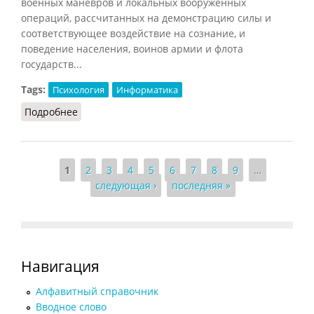
военных маневров и локальных вооруженных
операций, рассчитанных на демонстрацию силы и
соответствующее воздействие на сознание, и
поведение населения, воинов армии и флота
государств...
Tags:
Психология
Информатика
Подробнее
о Психологическая война (Князев, 2002)
Страницы
1
2
3
4
5
6
7
8
9
…
следующая ›
последняя »
Навигация
Алфавитный справочник
Вводное слово