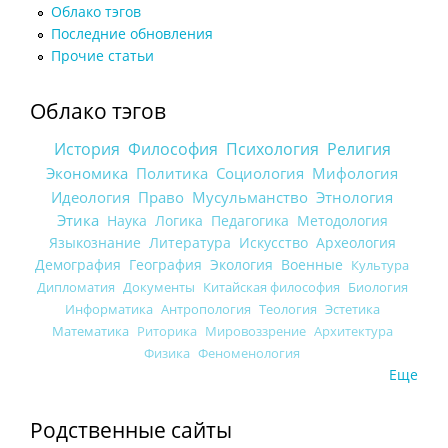
Облако тэгов
Последние обновления
Прочие статьи
Облако тэгов
История
Философия
Психология
Религия
Экономика
Политика
Социология
Мифология
Идеология
Право
Мусульманство
Этнология
Этика
Наука
Логика
Педагогика
Методология
Языкознание
Литература
Искусство
Археология
Демография
География
Экология
Военные
Культура
Дипломатия
Документы
Китайская философия
Биология
Информатика
Антропология
Теология
Эстетика
Математика
Риторика
Мировоззрение
Архитектура
Физика
Феноменология
Еще
Родственные сайты