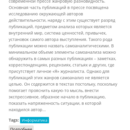
современной прессе жанровую разновидность.
Основная часть публикаций в прессе посвящена
исследованию окружающей авторов
действительности, наряду с этим существует разряд
публикаций, предметом анализа которых является
внутренний мир, система ценностей, привычек,
установок самого автора выступления. Такого рода
публикации можно назвать самоаналитическими. В
минимальном объеме элементы самоанализа можно
обнаружить в самых разных публикациях – заметках,
корреспонденциях, рецензиях, статьях и других, где
присутствует личное «Я» журналиста. Однако для
публикаций этих жанров самоанализ не является
целью. Он содержится в текстах постольку, поскольку
помогает прояснить какую-то мысль, внести
экспрессивное, образное начало в публикацию,
показать напряженность ситуации, в которой
находился автор...
Tags:
Информатика
Подробнее
о Исповедь (жанр в СМИ)