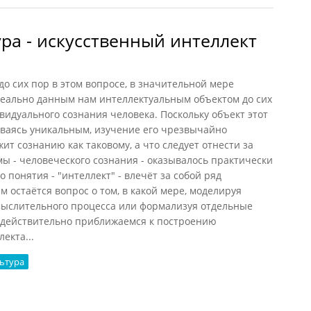
тура - искусственный интеллект
до сих пор в этом вопросе, в значительной мере
реально данным нам интеллектуальным объектом до сих
идуального сознания человека. Поскольку объект этот
таваясь уникальным, изучение его чрезвычайно
ит сознанию как таковому, а что следует отнести за
мы - человеческого сознания - оказывалось практически
понятия - "интеллект" - влечёт за собой ряд
м остаётся вопрос о том, в какой мере, моделируя
ыслительного процесса или формализуя отдельные
ы действительно приближаемся к построению
екта...
ьтура
ра - искусственный интеллект (Лотман, 1992)