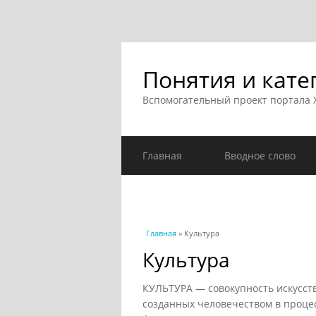
Понятия и кате
Вспомогательный проект портала
Главная
Вводное слово
Вы здесь
Главная
» Культура
Культура
КУЛЬТУРА — совокупность искусст
созданных человечеством в проце