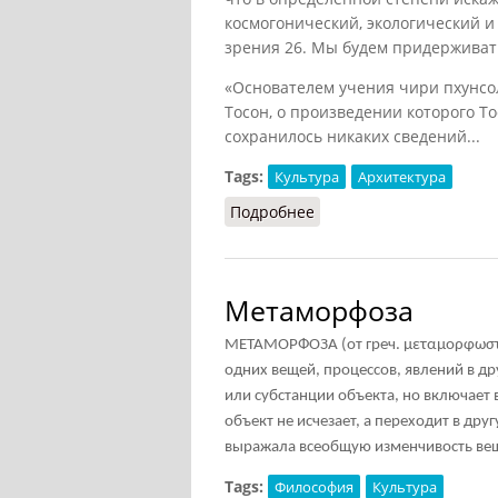
космогонический, экологический и
зрения
26
. Мы будем придерживат
«Основателем учения чири пхунсо
Тосон, о произведении которого
То
сохранилось никаких сведений...
Tags:
Культура
Архитектура
Подробнее
о Пхунсу в архитектуре
Метаморфоза
МЕТАМОРФОЗА (от греч. μεταμορφωστς
одних вещей, процессов, явлений в д
или субстанции объекта, но включает
объект не исчезает, а переходит в д
выражала всеобщую изменчивость вещ
Tags:
Философия
Культура