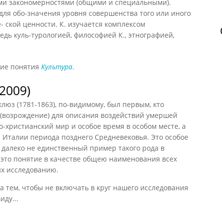
и закономерностями (общими и специальными).
 для обо-значения уровня совершенства того или иного
- ской ценности. К. изучается комплексом
едь куль-турологией, философией К., этнографией,
ние понятия
Культура
.
2009)
люз (1781-1863), по-видимому, был первым, кто
* (возрождение) для описания воздействий умершей
-христианский мир и особое время в особом месте, а
 Италии периода позднего Средневековья. Это особое
 далеко не единственный пример такого рода в
 это понятие в качестве общею наименования всех
их исследованию.
а тем, чтобы не включать в круг нашего исследования
ду...