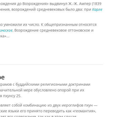
рождения до Возрождения» выдвинул Ж.-Ж. Ампер (1839
 зрения, возрождений средневековых было два: при
Карле
о умножили их число. К общепризнанным относятся
ингское
, Возрождение средневековое оттоновское и
а»...
вековые
ре
храмов с буддийскими религиозными доктринами
начительной мере обусловлено опорой при их
ия
пхунсу
25
.
тавляет собой комбинацию из двух иероглифов пхун —
ские языки его принято переводить как «геомантия»,
ет его содержание, так как в этом случае