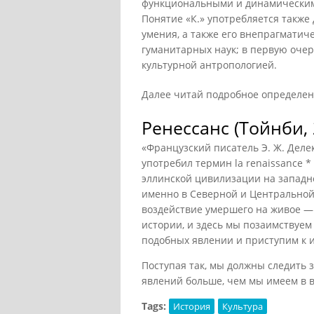
функциональными и динамическим
Понятие «К.» употребляется также
умения, а также его внепрагматиче
гуманитарных наук; в первую очер
культурной антропологией.
Далее читай подробное определе
Ренессанс (Тойнби, 
«Французский писатель Э. Ж. Делек
употребил термин la renaissance 
эллинской цивилизации на западно
именно в Северной и Центральной
воздействие умершего на живое —
истории, и здесь мы позаимствуем
подобных явлении и приступим к 
Поступая так, мы должны следить з
явлений больше, чем мы имеем в ви
Tags:
История
Культура