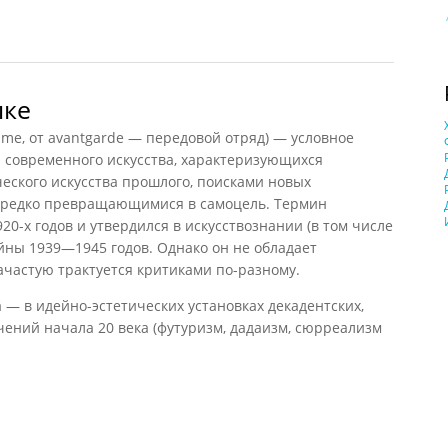
09)
ыке
me, от avantgarde — передовой отряд) — условное
современного искусства, характеризующихся
еского искусства прошлого, поисками новых
нередко превращающимися в самоцель. Термин
20-х годов и утвердился в искусствознании (в том числе
ойны 1939—1945 годов. Однако он не обладает
ачастую трактуется критиками по-разному.
— в идейно-эстетических установках декадентских,
ений начала 20 века (футуризм, дадаизм, сюрреализм
е