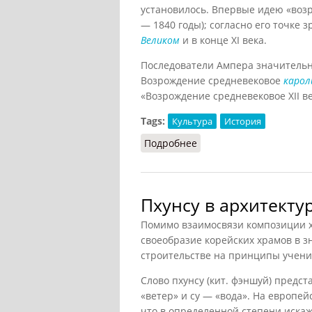
установилось. Впервые идею «воз
— 1840 годы); согласно его точке
Великом
и в конце XI века.
Последователи Ампера значительн
Возрождение средневековое
карол
«Возрождение средневековое XII век
Tags:
Культура
История
Подробнее
о Возрождения средне
Пхунсу в архитекту
Помимо взаимосвязи композиции 
своеобразие корейских храмов в з
строительстве на принципы учен
Слово пхунсу (кит. фэншуй) предс
«ветер» и су — «вода». На европей
что в определенной степени искажа