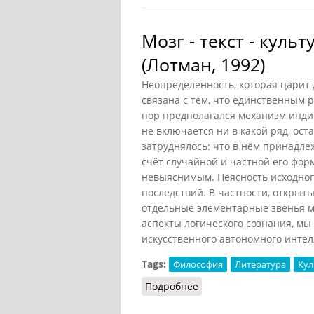
Мозг - текст - куль
(Лотман, 1992)
Неопределенность, которая царит 
связана с тем, что единственным 
пор предполагался механизм индив
не включается ни в какой ряд, ос
затруднялось: что в нём принадлеж
счёт случайной и частной его фор
невыяснимым. Неясность исходного 
последствий. В частности, открыты
отдельные элементарные звенья м
аспекты логического сознания, м
искусственного автономного интелл
Tags:
Философия
Литература
Кул
Подробнее
о Мозг - текст - культу