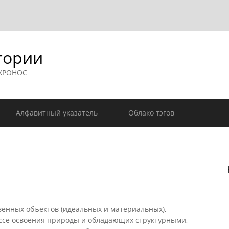
гории
 ХРОНОС
Алфавитный указатель
Облако тэгов
венных объектов (идеальных и материальных),
ссе освоения природы и обладающих структурными,