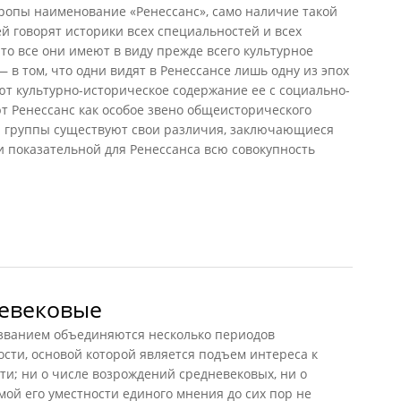
ропы наименование «Ренессанс», само наличие такой
ей говорят историки всех специальностей и всех
то все они имеют в виду прежде всего культурное
 в том, что одни видят в Ренессансе лишь одну из эпох
ют культурно-историческое содержание ее с социально-
ют Ренессанс как особое звено общеисторического
й группы существуют свои различия, заключающиеся
ни показательной для Ренессанса всю совокупность
 (Конрад, 1974)
евековые
азванием объединяются несколько периодов
сти, основой которой является подъем интереса к
и; ни о числе возрождений средневековых, ни о
мой его уместности единого мнения до сих пор не