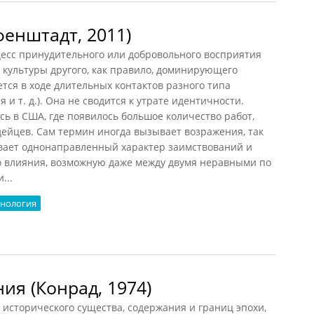
енштадт, 2011)
есс принудительного или добровольного восприятия
 культуры другого, как правило, доминирующего
тся в ходе длительных контактов разного типа
 и т. д.). Она не сводится к утрате идентичности.
ь в США, где появилось большое количество работ,
ейцев. Сам термин иногда вызывает возражения, так
евает однонаправленный характер заимствований и
о влияния, возможную даже между двумя неравными по
...
тнология
нштадт, 2011)
ия (Конрад, 1974)
исторического существа, содержания и границ эпохи,