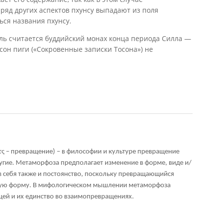
 ряд других аспектов пхунсу выпадают из поля
ься названия пхунсу.
ль считается буддийский монах конца периода Силла —
сон пиги
(«Сокровенные записки Тосона») не
 – превращение) – в философии и культуре превращение
ругие. Метаморфоза предполагает изменение в форме, виде и/
 в себя также и постоянство, поскольку превращающийся
ругую форму. В мифологическом мышлении метаморфоза
ей и их единство во взаимопревращениях.