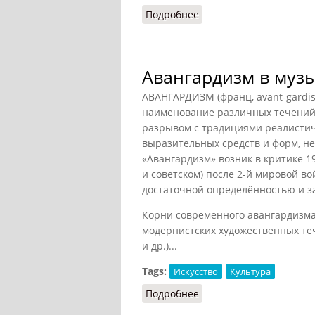
Подробнее
о Ренессанс (Тойнби, 20
Авангардизм в муз
АВАНГАРДИЗМ (франц, avant-gardis
наименование различных течений 
разрывом с традициями реалистич
выразительных средств и форм, 
«Авангардизм» возник в критике 19
и советском) после 2-й мировой в
достаточной определённостью и з
Корни современного авангардизма 
модернистских художественных теч
и др.)...
Tags:
Искусство
Культура
Подробнее
о Авангардизм в музык