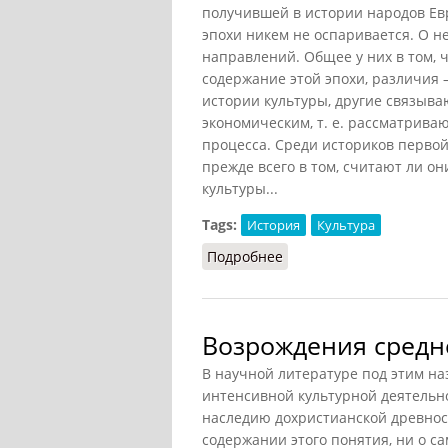
получившей в истории народов Ев
эпохи никем не оспаривается. О н
направлений. Общее у них в том, ч
содержание этой эпохи, различия —
истории культуры, другие связыва
экономическим, т. е. рассматрива
процесса. Среди историков перво
прежде всего в том, считают ли о
культуры...
Tags:
История
Культура
Подробнее
о Об эпохе Возрождения
Возрождения средн
В научной литературе под этим н
интенсивной культурной деятельно
наследию дохристианской древност
содержании этого понятия, ни о са