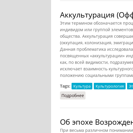
Аккультурация (Офф
Этим термином обозначается проц
индивидом или группой элементов
общества. Аккультурация совершае
(оккупация, колонизация, эмиграция
Данная проблематика исследовалас
посвященных «аккультурации» инд
как, по всей видимости, подразум
исключает взаимность культурног
положению социальными группами
Tags:
Культура
Культурология
Э
Подробнее
о Аккультурация (Оффе
Об эпохе Возрожден
При весьма различном понимании 