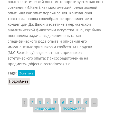
опыта эстетический опыт интерпретируется как опыт
сознания (И.Кант), как мистический, религиозный
опыт, или как опыт переживания. Кантианская
трактовка нашла своеобразное преломление в
концепции Дж.Дьюи и эстетике американской
аналитической философии искусства 20 в., где была
поставлена задача выделения опыта как
специфического рода опыта и описания его
имманентных признаков и свойств. М.Бердсли
(M.C.Beardsley) выделяет пять признаков
эстетического опыта: (1) «сосредоточение на
предмете» (object directedness), т.е.
Tags:
Эстетика
Подробнее
о Опыт эстетический
Страницы
1
2
3
4
5
6
7
8
9
…
следующая ›
последняя »