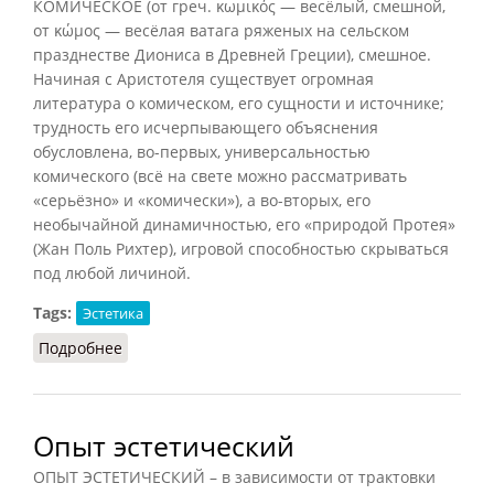
КОМИЧЕСКОЕ (от греч. κωμικός — весёлый, смешной,
от κώμος — весёлая ватага ряженых на сельском
празднестве Диониса в Древней Греции), смешное.
Начиная с Аристотеля существует огромная
литература о комическом, его сущности и источнике;
трудность его исчерпывающего объяснения
обусловлена, во-первых, универсальностью
комического (всё на свете можно рассматривать
«серьёзно» и «комически»), а во-вторых, его
необычайной динамичностью, его «природой Протея»
(Жан Поль Рихтер), игровой способностью скрываться
под любой личиной.
Tags:
Эстетика
Подробнее
о Комическое (Ильичёв, 1983)
Опыт эстетический
ОПЫТ ЭСТЕТИЧЕСКИЙ – в зависимости от трактовки