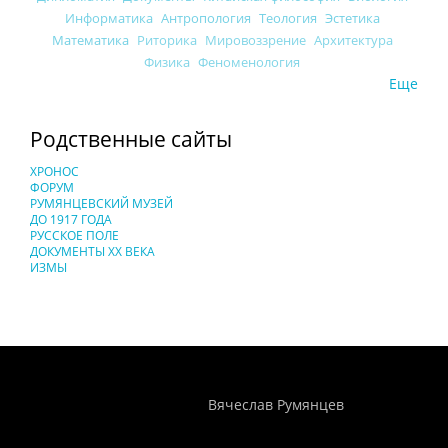
Информатика
Антропология
Теология
Эстетика
Математика
Риторика
Мировоззрение
Архитектура
Физика
Феноменология
Еще
Родственные сайты
ХРОНОС
ФОРУМ
РУМЯНЦЕВСКИЙ МУЗЕЙ
ДО 1917 ГОДА
РУССКОЕ ПОЛЕ
ДОКУМЕНТЫ XX ВЕКА
ИЗМЫ
Понятия И Категории - Исторический Проект ХРОНОС
WEB-редактор
Вячеслав Румянцев