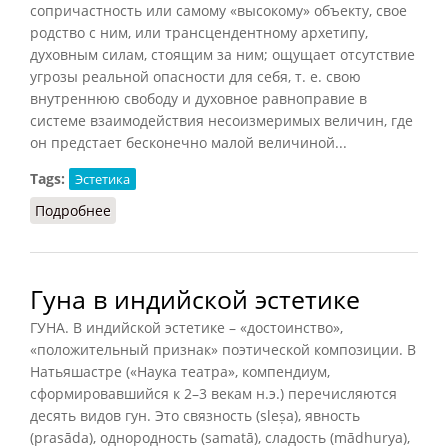
сопричастность или самому «высокому» объекту, свое
родство с ним, или трансцендентному архетипу,
духовным силам, стоящим за ним; ощущает отсутствие
угрозы реальной опасности для себя, т. е. свою
внутреннюю свободу и духовное равноправие в
системе взаимодействия несоизмеримых величин, где
он предстает бесконечно малой величиной...
Tags:
Эстетика
Подробнее
о Возвышенное
Гуна в индийской эстетике
ГУНА. В индийской эстетике – «достоинство»,
«положительный признак» поэтической композиции. В
Натьяшастре («Наука театра», компендиум,
сформировавшийся к 2–3 векам н.э.) перечисляются
десять видов гун. Это связность (sleṣa), явность
(prasāda), однородность (samatā), сладость (mādhurya),