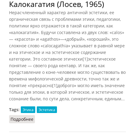
Калокагатия (Лосев, 1965)
Нерасчлененный характер античной эстетики, ее
органическая связь с проблемами этики, педагогики,
политики ярко отражается в такой категории, как
«калокагатия». Будучи составлена из двух слов: «calos»
— «красота» и «agathos»—«добрый», «хороший», это
сложное слово «calocagathia» указывает в равной мере
и на этическое и на эстетическое содержание
категории. Это составное этически[1]эстетическое
понятие — своего рода кентавр. И так же, как
представление о коне-человеке могло существовать во
времена мифологической древности, точно так же и
понятие «прекрасно[1]доброго» могло иметь значение
только для эпохи, в которой этическое, и эстетическое
сознание были, по сути дела, синкретичным, единым...
Tags:
Этика
Эстетика
Подробнее
о Калокагатия (Лосев, 1965)