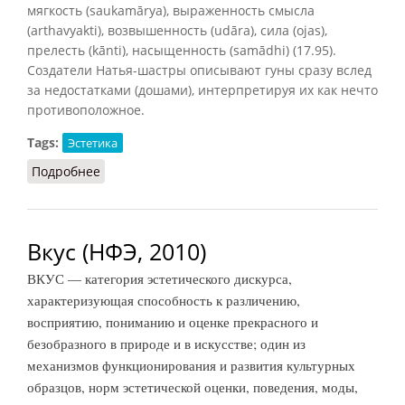
мягкость (saukamārya), выраженность смысла
(arthavyakti), возвышенность (udāra), сила (ojas),
прелесть (kānti), насыщенность (samādhi) (17.95).
Создатели Натья-шастры описывают гуны сразу вслед
за недостатками (дошами), интерпретируя их как нечто
противоположное.
Tags:
Эстетика
Подробнее
о Гуна в индийской эстетике
Вкус (НФЭ, 2010)
ВКУС — категория эстетического дискурса,
характеризующая способность к различению,
восприятию, пониманию и оценке прекрасного и
безобразного в природе и в искусстве; один из
механизмов функционирования и развития культурных
образцов, норм эстетической оценки, поведения, моды,