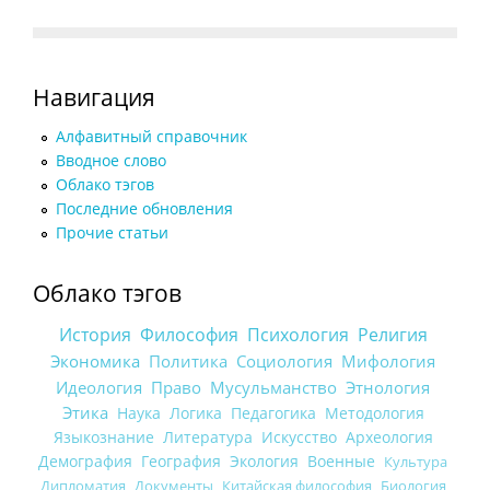
Навигация
Алфавитный справочник
Вводное слово
Облако тэгов
Последние обновления
Прочие статьи
Облако тэгов
История
Философия
Психология
Религия
Экономика
Политика
Социология
Мифология
Идеология
Право
Мусульманство
Этнология
Этика
Наука
Логика
Педагогика
Методология
Языкознание
Литература
Искусство
Археология
Демография
География
Экология
Военные
Культура
Дипломатия
Документы
Китайская философия
Биология