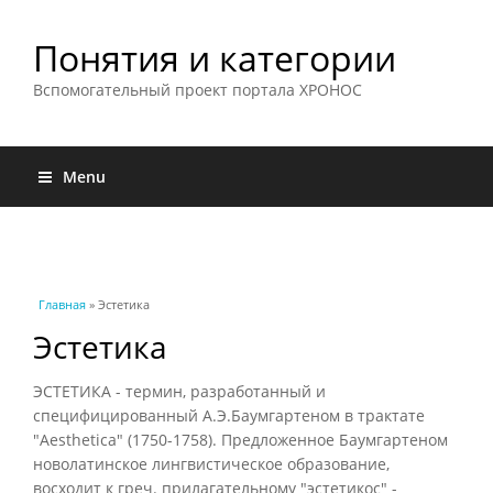
Понятия и категории
Вспомогательный проект портала ХРОНОС
Menu
Вы здесь
Главная
» Эстетика
Эстетика
ЭСТЕТИКА - термин, разработанный и
специфицированный А.Э.Баумгартеном в трактате
"Aesthetica" (1750-1758). Предложенное Баумгартеном
новолатинское лингвистическое образование,
восходит к греч. прилагательному "эстетикос" -