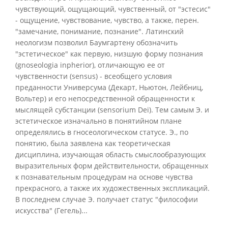
чувствующий, ощущающий, чувственный, от "эстесис"
- ощущение, чувствование, чувство, а также, перен.
"замечание, понимание, познание". Латинский
неологизм позволил Баумгартену обозначить
"эстетическое" как первую, низшую форму познания
(gnoseologia inpherior), отличающую ее от
чувственности (sensus) - всеобщего условия
преданности Универсума (Декарт, Ньютон, Лейбниц,
Вольтер) и его непосредственной обращенности к
мыслящей субстанции (sensorium Dei). Тем самым Э. и
эстетическое изначально в понятийном плане
определялись в гносеологическом статусе. Э., по
понятию, была заявлена как теоретическая
дисциплина, изучающая область смыслообразующих
выразительных форм действительности, обращенных
к познавательным процедурам на основе чувства
прекрасного, а также их художественных экспликаций.
В последнем случае Э. получает статус "философии
искусства" (Гегель)...