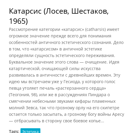
Катарсис (Лосев, Шестаков,
1965)
Рассмотрение категории «катарсис» (catharsis) имеет
огромное значение прежде всего для понимания
особенностей античного эстетического сознания. Дело
в том, что «катарсисом» в античной эстетике
определяли сущность эстетического переживания.
Буквальное значение этого слова — очищение. Идея
катартической, очищающей силы искусства
развивалась в античности с древнейших времен. Эту
идею мы встречаем уже у Гесиода, у которого голос
певца утоляет печаль «растерзанного сердца»
(Теогония, 98), или же в рассуждениях Пиндара о
смягчении небесными звуками кифары пламенных
молний Зевса, так что грозному орлу на его скипетре
остается только засыпать, а грозному богу войны Аресу
— отбрасывать в сторону свое боевое копье...
Tags:
Эстетика