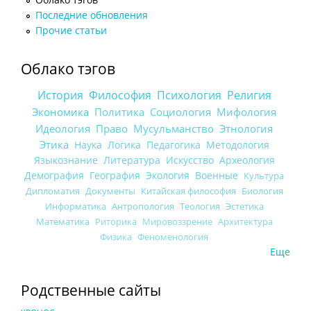
Последние обновления
Прочие статьи
Облако тэгов
История
Философия
Психология
Религия
Экономика
Политика
Социология
Мифология
Идеология
Право
Мусульманство
Этнология
Этика
Наука
Логика
Педагогика
Методология
Языкознание
Литература
Искусство
Археология
Демография
География
Экология
Военные
Культура
Дипломатия
Документы
Китайская философия
Биология
Информатика
Антропология
Теология
Эстетика
Математика
Риторика
Мировоззрение
Архитектура
Физика
Феноменология
Еще
Родственные сайты