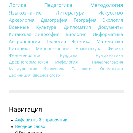
Логика
Педагогика
Методология
Языкознание
Литература
Искусство
Археология
Демография
География
Экология
Военные
Культура
Дипломатия
Документы
Китайская философия
Биология
Информатика
Антропология
Теология
Эстетика
Математика
Риторика
Мировоззрение
Архитектура
Физика
Феноменология
Буддизм
Нумизматика
Древнегерманская мифология
Палеогеография
Культурология
Диалектика
Палеология
Ономастика
Дефиниция
Вводное слово
Навигация
Алфавитный справочник
Вводное слово
Облако тэгов