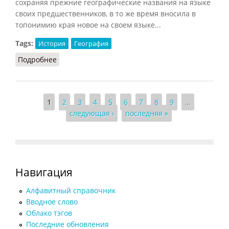
сохраняя прежние географические названия на языке
своих предшественников, в то же время вносила в
топонимию края новое на своем языке...
Tags:
История
География
Подробнее
о Топонимы – категория историческая
Страницы
1
2
3
4
5
6
7
8
9
…
следующая ›
последняя »
Навигация
Алфавитный справочник
Вводное слово
Облако тэгов
Последние обновления