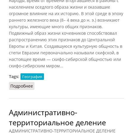
народы, время от времени вторгавшиеся в районы с
населением оседлого образа жизни и оказавшие
огромное влияние на их историю. В этой среде в эпоху
раннего железного века (8– 4 века до н. э.) возникают
культуры, имеющие много общих признаков.
Подвижный образ жизни кочевников способствовал
распространению этих признаков до Центральной
Европы и Китая. Создавшуюся культурную общность в
степи Евразии первоначально называли
скифской
, в
настоящее время — скифо-сибирской общностью или
скифо-сибирским миром...
Tags:
География
Подробнее
о Степи
Административно-
территориальное деление
АДМИНИСТРАТИВНО-ТЕРРИТОРИАЛЬНОЕ ДЕЛЕНИЕ