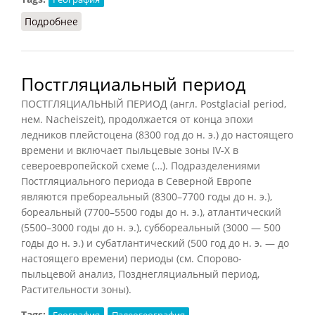
Подробнее
о Административно-территориальное деление
Постгляциальный период
ПОСТГЛЯЦИАЛЬНЫЙ ПЕРИОД (англ. Postglacial period,
нем. Nacheiszeit), продолжается от конца эпохи
ледников плейстоцена (8300 год до н. э.) до настоящего
времени и включает пыльцевые зоны IV-X в
североевропейской схеме (…). Подразделениями
Постгляциального периода в Северной Европе
являются пребореальный (8300–7700 годы до н. э.),
бореальный (7700–5500 годы до н. э.), атлантический
(5500–3000 годы до н. э.), суббореальный (3000 — 500
годы до н. э.) и субатлантический (500 год до н. э. — до
настоящего времени) периоды (см. Спорово-
пыльцевой анализ, Позднегляциальный период,
Растительности зоны).
Tags:
География
Палеогеография