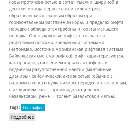
коры протяжённостью в сотни, тысячи, шириной в
десятки, иногда первые сотни километров,
образовавшаяся главным образом при
горизонтальном растяжении коры. В пределах рифта
нередко наблюдаются грабены и горсты меньшего
порядка. Очень крупные рифты называются
рифтовыми поясами, зонами или системами
(например, Восточно-Африканская рифтовая система,
Байкальская система рифтов). рифт характеризуются,
как правило, утончением коры и литосферы и
подъёмом разуплотнённой мантии (мантийные
дианиры), сейсмической активностью (обычно с
очагами в коре) и вулканизмом, нередко интенсивным,
с излиянием лав — производных щелочно-
базальтовой, реже — толеит-базальтовой магмы...
Tags:
География
Подробнее
о Рифт