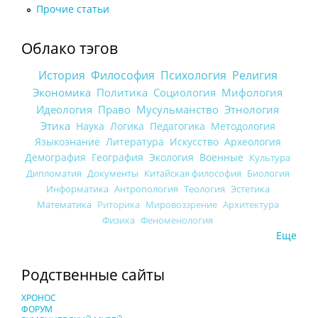
Прочие статьи
Облако тэгов
История
Философия
Психология
Религия
Экономика
Политика
Социология
Мифология
Идеология
Право
Мусульманство
Этнология
Этика
Наука
Логика
Педагогика
Методология
Языкознание
Литература
Искусство
Археология
Демография
География
Экология
Военные
Культура
Дипломатия
Документы
Китайская философия
Биология
Информатика
Антропология
Теология
Эстетика
Математика
Риторика
Мировоззрение
Архитектура
Физика
Феноменология
Еще
Родственные сайты
ХРОНОС
ФОРУМ