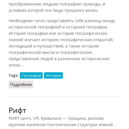
преображенную людьми географию природы, в
условиях которой эти люди прошлого жили».
Необходимо четко представлять себе разницу между
исторической географией и историей географии.
История географии или история географических
знаний изучает историю географических открытий,
экспедиций и путешествий, а также историю
географической мысли и географические
представления людей в различные исторические
эпохи...
Tags:
География
История
Подробнее
о Историческая география (Зайцев, 2006)
Рифт
РИФТ (англ. rift, буквально — трещина, разлом),
крупная линейная тектоническая структура земной