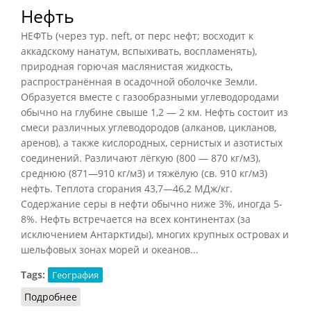
Нефть
НЕФТЬ (через тур. neft, от перс нефт; восходит к
аккадскому нанатум, вспыхивать, воспламенять),
природная горючая маслянистая жидкость,
распространённая в осадочной оболочке Земли.
Образуется вместе с газообразными углеводородами
обычно на глубине свыше 1,2 — 2 км. Нефть состоит из
смеси различных углеводородов (алканов, цикланов,
аренов), а также кислородных, сернистых и азотистых
соединений. Различают лёгкую (800 — 870 кг/м
3
),
среднюю (871—910 кг/м
3
) и тяжёлую (св. 910 кг/м
3
)
нефть. Теплота сгорания 43,7—46,2 МДж/кг.
Содержание серы в нефти обычно ниже 3%, иногда 5-
8%. Нефть встречается на всех континентах (за
исключением Антарктиды), многих крупных островах и
шельфовых зонах морей и океанов...
Tags:
География
Подробнее
о Нефть