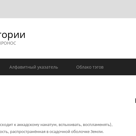
гории
 ХРОНОС
Алфавитный указатель
Облако тэгов
 восходит к аккадскому нанатум, вспыхивать, воспламенять),
сть, распространённая в осадочной оболочке Земли.