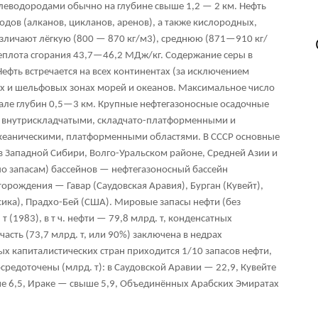
глеводородами обычно на глубине свыше 1,2 — 2 км. Нефть
одов (алканов, цикланов, аренов), а также кислородных,
азличают лёгкую (800 — 870 кг/м
3
), среднюю (871—910 кг/
Теплота сгорания 43,7—46,2 МДж/кг. Содержание серы в
ефть встречается на всех континентах (за исключением
ах и шельфовых зонах морей и океанов. Максимальное число
вале глубин 0,5—3 км. Крупные нефтегазоносные осадочные
 внутрискладчатыми, складчато-платформенными и
океаническими, платформенными областями. В СССР основные
в Западной Сибири, Волго-Уральском районе, Средней Азии и
по запасам) бассейнов — нефтегазоносный бассейн
орождения — Гавар (Саудовская Аравия), Бурган (Кувейт),
ика), Прадхо-Бей (США). Мировые запасы нефти (без
т (1983), в т ч. нефти — 79,8 млрд. т, конденсатных
часть (73,7 млрд. т, или 90%) заключена в недрах
ых капиталистических стран приходится 1/10 запасов нефти,
сосредоточены (млрд. т): в Саудовской Аравии — 22,9, Кувейте
е 6,5, Ираке — свыше 5,9, Объединённых Арабских Эмиратах