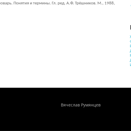
варь. Понятия и термины. Гл. ред. А.Ф. Трёшников. М., 1988,
Понятия И Категории - Исторический Проект ХРОНОС
WEB-редактор
Вячеслав Румянцев