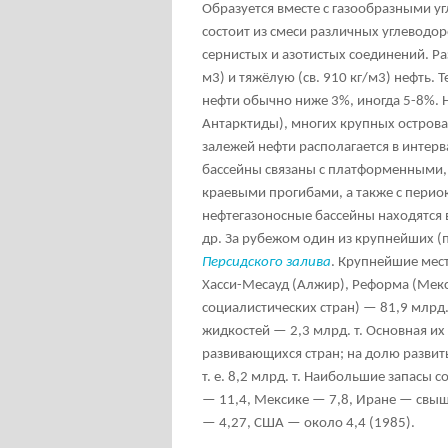
Образуется вместе с газообразными у
состоит из смеси различных углеводор
сернистых и азотистых соединений. Р
м
3
) и тяжёлую (св. 910 кг/м
3
) нефть. 
нефти обычно ниже 3%, иногда 5-8%. Н
Антарктиды), многих крупных остров
залежей нефти располагается в интер
бассейны связаны с платформенными,
краевыми прогибами, а также с пери
нефтегазоносные бассейны находятся 
др. За рубежом один из крупнейших (
Персидского залива
. Крупнейшие мест
Хасси-Месауд (Алжир), Реформа (Мекс
социалистических стран) — 81,9 млрд. 
жидкостей — 2,3 млрд. т. Основная их 
развивающихся стран; на долю развит
т. е. 8,2 млрд. т. Наибольшие запасы 
— 11,4, Мексике — 7,8, Иране — свыш
— 4,27, США — около 4,4 (1985).