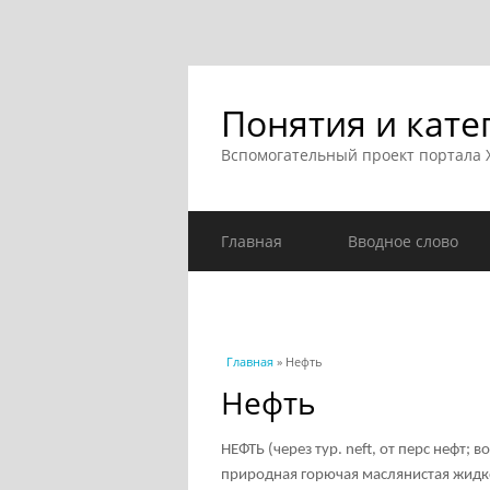
Понятия и кате
Вспомогательный проект портала
Главная
Вводное слово
Вы здесь
Главная
» Нефть
Нефть
НЕФТЬ (через тур. neft, от перс нефт;
природная горючая маслянистая жидко