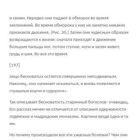
и свежи. Нередко они падают в обморок во время
заклинаний. Во время обморока у них не заметно никаких
признаков дыхания. (Рис. 30.) Затем они чудесным образом
возвращаются к жизни: сначала приходят в движение
большие пальцы ног, потом ступни, ноги и затем живот,
грудь и шея. Во все это время
[197]
лицо бесноватых остается совершенно неподвижным.
Наконец, оно начинает искажаться, и вновь появляются
страшные корчи и судороги».
Так описывает бесноватость старинный богослов- очевидец.
Его рассказ ничем не отличается от описания одержимости
луденских и мадридских монахинь. Картина везде одна и та
же.
Но почему происходили все эти ужасные болезни? Чем они