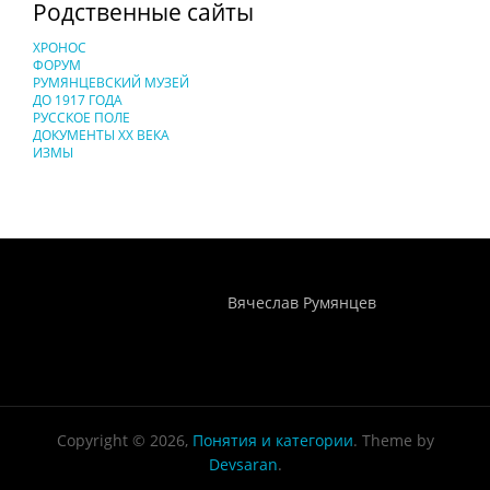
Родственные сайты
ХРОНОС
ФОРУМ
РУМЯНЦЕВСКИЙ МУЗЕЙ
ДО 1917 ГОДА
РУССКОЕ ПОЛЕ
ДОКУМЕНТЫ XX ВЕКА
ИЗМЫ
Понятия И Категории - Исторический Проект ХРОНОС
WEB-редактор
Вячеслав Румянцев
Copyright © 2026,
Понятия и категории
. Theme by
Devsaran
.