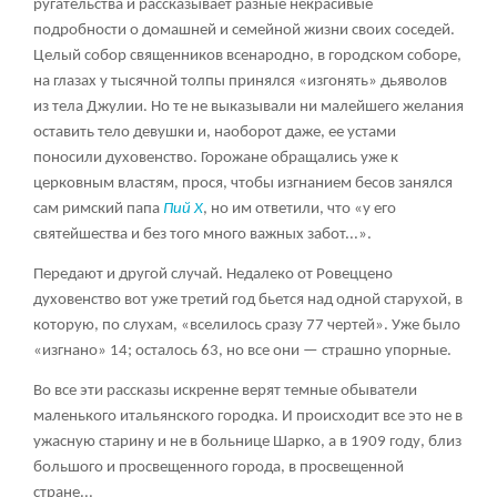
ругательства и рассказывает разные некрасивые
подробности о домашней и семейной жизни своих соседей.
Целый собор священников всенародно, в городском соборе,
на глазах у тысячной толпы принялся «изгонять» дьяволов
из тела Джулии. Но те не выказывали ни малейшего желания
оставить тело девушки и, наоборот даже, ее устами
поносили духовенство. Горожане обращались уже к
церковным властям, прося, чтобы изгнанием бесов занялся
сам римский папа
Пий X
, но им ответили, что «у его
святейшества и без того много важных забот...».
Передают и другой случай. Недалеко от Ровеццено
духовенство вот уже третий год бьется над одной старухой, в
которую, по слухам, «вселилось сразу 77 чертей». Уже было
«изгнано» 14; осталось 63, но все они — страшно упорные.
Во все эти рассказы искренне верят темные обыватели
маленького итальянского городка. И происходит все это не в
ужасную старину и не в больнице Шарко, а в 1909 году, близ
большого и просвещенного города, в просвещенной
стране...