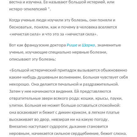
вестна и изучена. Ее называют большой истерией, или
истеро-эпилепсией *.
Когда ученые люди изучили эту болезнь, они поняли и
бесноватых, поняли, как и почему в человека вселяется
«нечистая сила» и что это за «нечистая сила».
Вот как французские доктора
Рише
и
Шарко
, знаменитые
ученые, изучающие специально нервные болезни,
описывают эту болезнь:
«Большой истерический припадок вызывается обыкновенно
каким-нибудь душевным волнением. Больная чувствует себя
нехорошо. Она делается печальной и раздражительной.
Затем у нее начинаются видения. Ей представляются
отвратительные звери всякого рода: кошки, крысы, пауки,
улитки. Больная не может больше оставаться спокойной:
она вскакивает и бежит с диким криком, в легком платье
выскакивает во двор, невзирая ни на какую погоду.
Внезапно наступают судороги; дыхание становится
неровным, начинается сильное сердцебиение, бежит слюна.