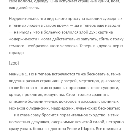
себе волосы, одежду. Она испускает страшные крики, воет,
как дикий зверь.
Неудивительно, что вид такого приступа наводил суеверных
и темных людей в старое время — да и теперь еще наводит
— на мысль, что в больную вселился злой дух; картина
«одержимости» могла действительно запугать, сбить с толку
темного, необразованного человека. Теперь в «духов» верят
гораздо
[200]
меньше
1
. Но и теперь встречаются те же бесноватые, те же
видения разных страшилищ: зверей, мертвецов, дьяволов;
то же бегство от этих страшных призраков; те же судороги,
крики, проклятия, кощунства. Стоит только сравнить
описание болезни ученых докторов и рассказы старинных
монахов о луденских, мадридских, лувьенских бесноватых
— и в глаза сразу бросится поразительное сходство: в этих
несчастных девушках, одержимых нечистой силой, нетрудно
сразу узнать больных доктора Рише и Шарко. Все признаки