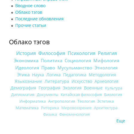
Вводное слово
Облако тэгов
Последние обновления
Прочие статьи
Облако тэгов
История
Философия
Психология
Религия
Экономика
Политика
Социология
Мифология
Идеология
Право
Мусульманство
Этнология
Этика
Наука
Логика
Педагогика
Методология
Языкознание
Литература
Искусство
Археология
Демография
География
Экология
Военные
Культура
Дипломатия
Документы
Китайская философия
Биология
Информатика
Антропология
Теология
Эстетика
Математика
Риторика
Мировоззрение
Архитектура
Физика
Феноменология
Еще