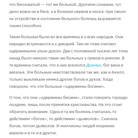
что бесноватый — тот же больной. Другими словами, тут
дело вовсе не в бесе, а в болезни нервов и мозга: при таком
их устройстве и состоянии больного болезнь выражается
таким способом.
Такие больные были во все времена и у всех народов. Они
нередко встречаются и у дикарей. Там их тоже считают
одержимыми злым духом. Две с половиной тысячи лет тому
назад было немало таких же больных у греков и римлян. В
те времена считали, что в них вселился
Дионис
, бог вина и
веселья. Эти больные неистовствовали так же, как и Ахилл,
только выкликали имена других богов и духов. Тогда
говорили, что эти больные «одержимы богами».
О том, что они «одержимы бесами», стали говорить гораздо
позднее, лишь после принятия христианства. На это стоит
обратить внимание. Одна и та же болезнь считалась то
действием «богов», то действием «дьяволов». Сначала
богов, потом дьяволов. И миллионы людей искренне
верили и в то и в другое.