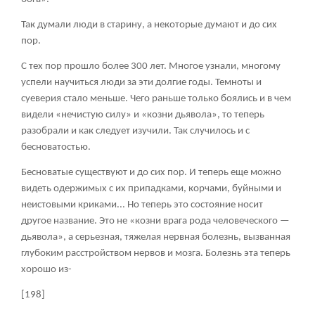
Так думали люди в старину, а некоторые думают и до сих
пор.
С тех пор прошло более 300 лет. Многое узнали, многому
успели научиться люди за эти долгие годы. Темноты и
суеверия стало меньше. Чего раньше только боялись и в чем
видели «нечистую силу» и «козни дьявола», то теперь
разобрали и как следует изучили. Так случилось и с
бесноватостью.
Бесноватые существуют и до сих пор. И теперь еще можно
видеть одержимых с их припадками, корчами, буйными и
неистовыми криками... Но теперь это состояние носит
другое название. Это не «козни врага рода человеческого —
дьявола», а серьезная, тяжелая нервная болезнь, вызванная
глубоким расстройством нервов и мозга. Болезнь эта теперь
хорошо из-
[198]