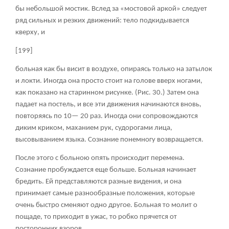
бы небольшой мостик. Вслед за «мостовой аркой» следует
ряд сильных и резких движений: тело подкидывается
кверху, и
[199]
больная как бы висит в воздухе, опираясь только на затылок
и локти. Иногда она просто стоит на голове вверх ногами,
как показано на старинном рисунке. (Рис. 30.) Затем она
падает на постель, и все эти движения начинаются вновь,
повторяясь по 10— 20 раз. Иногда они сопровождаются
диким криком, маханием рук, судорогами лица,
высовыванием языка. Сознание понемногу возвращается.
После этого с больною опять происходит перемена.
Сознание пробуждается еще больше. Больная начинает
бредить. Ей представляются разные видения, и она
принимает самые разнообразные положения, которые
очень быстро сменяют одно другое. Больная то молит о
пощаде, то приходит в ужас, то робко прячется от
посторонних взоров.