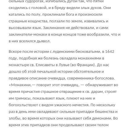
сильных судорогах, изгибались дугой так, что пятки
сходились с головой, и в бреду видели злых духов. Они
катались по полу, проклинали бога и произносили
страшные кощунства, ползали по земле, извивались и
высовывали язык. Заклинания не действовали, и сами
заклинатели-монахи в конце концов тоже вообразили, что и
в них вселился дьявол.
Вскоре после истории с луденскими бесноватыми, в 1642
году, подобная же болезнь овладела монахинями в
монастыре св. Елисаветы в Лувье (во Франции). До нас
дошло об этой печальной истории обстоятельное и
правдивое описание очевидца, современника-богослова.
«Монахини,— говорит этот очевидец, — обнаруживают во
время причастия страшное отвращение к св. дарам, строят
им гримасы, показывают язык, плюют на них и
богохульствуют с видом ужасного нечестия. По нескольку
раз в день ими овладевают сильные припадки бешенства и
злобы, во время которых они называют себя демонами. Во
время этих припадков они проделывают своим телом