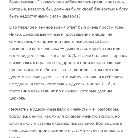
были вызваны? Почему они наблюдались среди монахинь,
которые, казалось бы, должны были своей близостью к богу
быть недоступными силам дьявола?
В то тяжелое и темное время ответ был очень прост и ясен.
Никто, даже самые умные и просвещенные люди, не
сомневался, что причиной такого неистовства был
«исконный враг человека — дьявол», который в том или
ином виде «вселялся» в людей. Да и сами больные, корчась
и извиваясь в страшных судорогах и произнося страшные
проклятия против бога и святых, винили в этом того или
другого из злых духов. Некоторые чувствовали в себе даже
не одного, а сразу нескольких «духов», иногда 7—8, и
постоянно называли их по именам, которые дает им
церковь.
Несчастные одержимые вели с «нечистыми» разговоры,
боролись с ними, как Ахилл со своей нечистой силой, но
сатана и слуги сатаны оказывались сильнее. Вселившись в
человека, они произносили его устами «хулу на церковь и
бога».