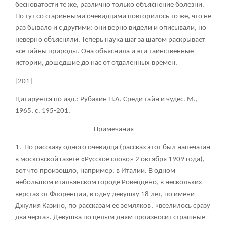
бесноватости те же, различно только объяснение болезни.
Но тут со старинными очевидцами повторилось то же, что не
раз бывало и с другими: они верно видели и описывали, но
неверно объясняли. Теперь наука шаг за шагом раскрывает
все тайны природы. Она объяснила и эти таинственные
истории, дошедшие до нас от отдаленных времен.
[201]
Цитируется по изд.: Рубакин Н.А. Среди тайн и чудес. М.,
1965, с. 195-201.
Примечания
1. По рассказу одного очевидца (рассказ этот был напечатан
в московской газете «Русское слово» 2 октября 1909 года),
вот что произошло, например, в Италии. В одном
небольшом итальянском городе Ровеццено, в нескольких
верстах от Флоренции, в одну девушку 18 лет, по имени
Джулия Казино, по рассказам ее земляков, «вселилось сразу
два черта». Девушка по целым дням произносит страшные