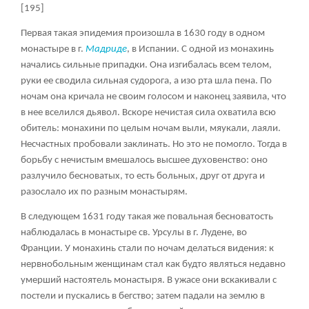
[195]
Первая такая эпидемия произошла в 1630 году в одном
монастыре в г.
Мадриде
, в Испании. С одной из монахинь
начались сильные припадки. Она изгибалась всем телом,
руки ее сводила сильная судорога, а изо рта шла пена. По
ночам она кричала не своим голосом и наконец заявила, что
в нее вселился дьявол. Вскоре нечистая сила охватила всю
обитель: монахини по целым ночам выли, мяукали, лаяли.
Несчастных пробовали заклинать. Но это не помогло. Тогда в
борьбу с нечистым вмешалось высшее духовенство: оно
разлучило бесноватых, то есть больных, друг от друга и
разослало их по разным монастырям.
В следующем 1631 году такая же повальная бесноватость
наблюдалась в монастыре св. Урсулы в г. Лудене, во
Франции. У монахинь стали по ночам делаться видения: к
нервнобольным женщинам стал как будто являться недавно
умерший настоятель монастыря. В ужасе они вскакивали с
постели и пускались в бегство; затем падали на землю в