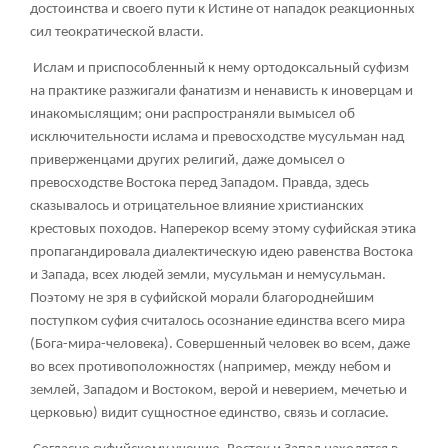
достоинства и своего пути к Истине от нападок реакционных
сил теократической власти.
Ислам и приспособленный к нему ортодоксальный суфизм
на практике разжигали фанатизм и ненависть к иноверцам и
инакомыслящим; они распространяли вымысел об
исключительности ислама и превосходстве мусульман над
приверженцами других религий, даже домысел о
превосходстве Востока перед Западом. Правда, здесь
сказывалось и отрицательное влияние христианских
крестовых походов. Наперекор всему этому суфийская этика
пропагандировала диалектическую идею равенства Востока
и Запада, всех людей земли, мусульман и немусульман.
Поэтому не зря в суфийской морали благороднейшим
поступком суфия считалось осознание единства всего мира
(Бога-мира-человека). Совершенный человек во всем, даже
во всех противоположностях (например, между небом и
землей, Западом и Востоком, верой и неверием, мечетью и
церковью) видит сущностное единство, связь и согласие.