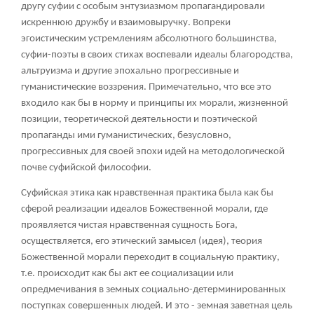
другу суфии с особым энтузиазмом пропагандировали
искреннюю дружбу и взаимовыручку. Вопреки
эгоистическим устремлениям абсолютного большинства,
суфии-поэты в своих стихах воспевали идеалы благородства,
альтруизма и другие эпохально прогрессивные и
гуманистические воззрения. Примечательно, что все это
входило как бы в норму и принципы их морали, жизненной
позиции, теоретической деятельности и поэтической
пропаганды ими гуманистических, безусловно,
прогрессивных для своей эпохи идей на методологической
почве суфийской философии.
Суфийская этика как нравственная практика была как бы
сферой реализации идеалов Божественной морали, где
проявляется чистая нравственная сущность Бога,
осуществляется, его этический замысел (идея), теория
Божественной морали переходит в социальную практику,
т.е. происходит как бы акт ее социализации или
опредмечивания в земных социально-детерминированных
поступках совершенных людей. И это - земная заветная цель