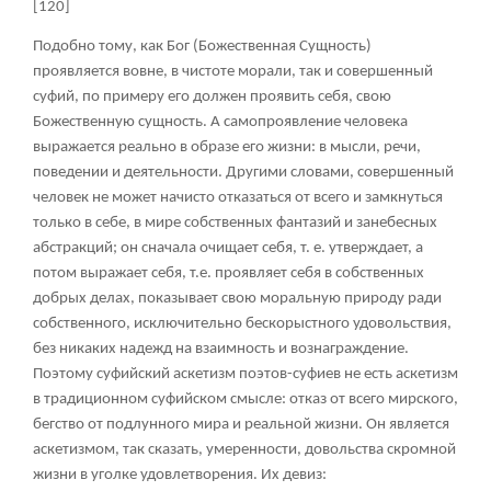
[120]
Подобно тому, как Бог (Божественная Сущность)
проявляется вовне, в чистоте морали, так и совершенный
суфий, по примеру его должен проявить себя, свою
Божественную сущность. А самопроявление человека
выражается реально в образе его жизни: в мысли, речи,
поведении и деятельности. Другими словами, совершенный
человек не может начисто отказаться от всего и замкнуться
только в себе, в мире собственных фантазий и занебесных
абстракций; он сначала очищает себя, т. е. утверждает, а
потом выражает себя, т.е. проявляет себя в собственных
добрых делах, показывает свою моральную природу ради
собственного, исключительно бескорыстного удовольствия,
без никаких надежд на взаимность и вознаграждение.
Поэтому суфийский аскетизм поэтов-суфиев не есть аскетизм
в традиционном суфийском смысле: отказ от всего мирского,
бегство от подлунного мира и реальной жизни. Он является
аскетизмом, так сказать, умеренности, довольства скромной
жизни в уголке удовлетворения. Их девиз: