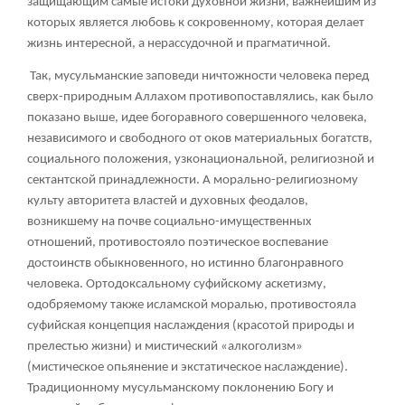
защищающим самые истоки духовной жизни, важнейшим из
которых является любовь к сокровенному, которая делает
жизнь интересной, а нерассудочной и прагматичной.
Так, мусульманские заповеди ничтожности человека перед
сверх-природным Аллахом противопоставлялись, как было
показано выше, идее богоравного совершенного человека,
независимого и свободного от оков материальных богатств,
социального положения, узконациональной, религиозной и
сектантской принадлежности. А морально-религиозному
культу авторитета властей и духовных феодалов,
возникшему на почве социально-имущественных
отношений, противостояло поэтическое воспевание
достоинств обыкновенного, но истинно благонравного
человека. Ортодоксальному суфийскому аскетизму,
одобряемому также исламской моралью, противостояла
суфийская концепция наслаждения (красотой природы и
прелестью жизни) и мистический «алкоголизм»
(мистическое опьянение и экстатическое наслаждение).
Традиционному мусульманскому поклонению Богу и