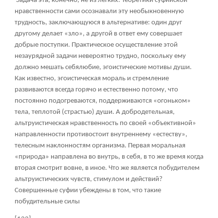
Задача эта, конечно, не из легких. Теоретики суфийской
нравственности сами осознавали эту необыкновенную
трудность, заключающуюся в альтернативе: один друг
другому делает «зло», а другой в ответ ему совершает
добрые поступки. Практическое осуществление этой
незаурядной задачи невероятно трудно, поскольку ему
должно мешать себялюбие, эгоистические мотивы души.
Как известно, эгоистическая мораль и стремление
развиваются всегда горячо и естественно потому, что
постоянно подогреваются, поддерживаются «огоньком»
тела, теплотой (страстью) души. А добродетельная,
альтруистическая нравственность по своей «объективной»
направленности противостоит внутреннему «естеству»,
телесным наклонностям организма. Первая моральная
«природа» направлена во внутрь, в себя, в то же время когда
вторая смотрит вовне, в иное. Что же является побудителем
альтруистических чувств, стимулом и действий?
Совершенные суфии убеждены в том, что такие
побудительные силы