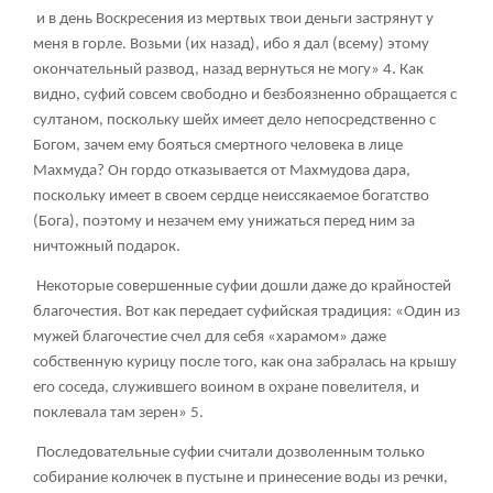
и в день Воскресения из мертвых твои деньги застрянут у
меня в горле. Возьми (их назад), ибо я дал (всему) этому
окончательный развод, назад вернуться не могу»
4
. Как
видно, суфий совсем свободно и безбоязненно обращается с
султаном, поскольку шейх имеет дело непосредственно с
Богом, зачем ему бояться смертного человека в лице
Махмуда? Он гордо отказывается от Махмудова дара,
поскольку имеет в своем сердце неиссякаемое богатство
(Бога), поэтому и незачем ему унижаться перед ним за
ничтожный подарок.
Некоторые совершенные суфии дошли даже до крайностей
благочестия. Вот как передает суфийская традиция: «Один из
мужей благочестие счел для себя «харамом» даже
собственную курицу после того, как она забралась на крышу
его соседа, служившего воином в охране повелителя, и
поклевала там зерен»
5
.
Последовательные суфии считали дозволенным только
собирание колючек в пустыне и принесение воды из речки,