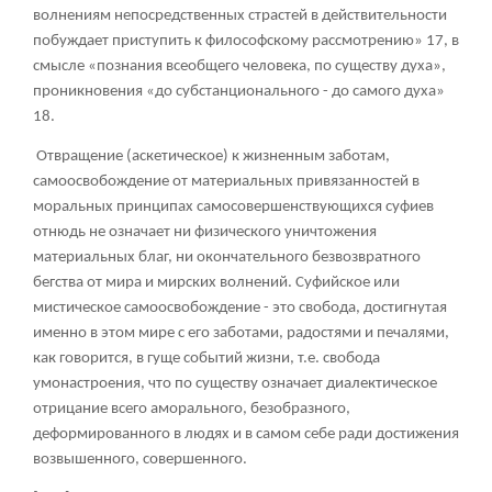
волнениям непосредственных страстей в действительности
побуждает приступить к философскому рассмотрению»
17
, в
смысле «познания всеобщего человека, по существу духа»,
проникновения «до субстанционального - до самого духа»
18
.
Отвращение (аскетическое) к жизненным заботам,
самоосвобождение от материальных привязанностей в
моральных принципах самосовершенствующихся суфиев
отнюдь не означает ни физического уничтожения
материальных благ, ни окончательного безвозвратного
бегства от мира и мирских волнений. Суфийское или
мистическое самоосвобождение - это свобода, достигнутая
именно в этом мире с его заботами, радостями и печалями,
как говорится, в гуще событий жизни, т.е. свобода
умонастроения, что по существу означает диалектическое
отрицание всего аморального, безобразного,
деформированного в людях и в самом себе ради достижения
возвышенного, совершенного.