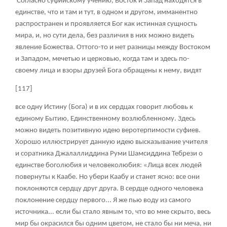
Согласно суфийскому учению, Восток и Запад находятся в
единстве, что и там и тут, в одном и другом, имманентно
распространен и проявляется Бог как истинная сущность
мира, и, но сути дела, без различия в них можно видеть
явление Божества. Оттого-то и нет разницы между Востоком
и Западом, мечетью и церковью, когда там и здесь по-
своему лица и взоры друзей Бога обращены к нему, видят
[117]
все одну Истину (Бога) и в их сердцах говорит любовь к
единому Бытию, Единственному возлюбленному. Здесь
можно видеть позитивную идею веротерпимости суфиев.
Хорошо иллюстрирует данную идею высказывание учителя
и соратника Джалаллиддина Руми Шамсиддина Тебрези о
единстве боголюбия и человеколюбия: «Лица всех людей
повернуты к Каабе. Но убери Каабу и станет ясно: все они
поклоняются сердцу друг друга. В сердце одного человека
поклонение сердцу первого... Я же пью воду из самого
источника... если бы стало явным то, что во мне скрыто, весь
мир бы окрасился бы одним цветом, не стало бы ни меча, ни