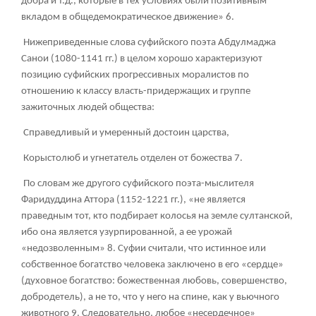
добра и т.д., которые в тех условиях были позитивным
вкладом в общедемократическое движение»
6
.
Нижеприведенные слова суфийского поэта Абдулмаджа
Санои (1080-1141 гг.) в целом хорошо характеризуют
позицию суфийских прогрессивных моралистов по
отношению к классу власть-придержащих и группе
зажиточных людей общества:
Справедливый и умеренный достоин царства,
Корыстолюб и угнетатель отделен от божества
7
.
По словам же другого суфийского поэта-мыслителя
Фаридуддина Аттора (1152-1221 гг.), «не является
праведным тот, кто подбирает колосья на земле султанской,
ибо она является узурпированной, а ее урожай
«недозволенным»
8
. Суфии считали, что истинное или
собственное богатство человека заключено в его «сердце»
(духовное богатство: божественная любовь, совершенство,
добродетель), а не то, что у него на спине, как у вьючного
животного
9
. Следовательно, любое «несердечное»