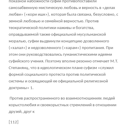
показной набожности суфии противопоставили
самозабвенную мистическую любовь и верность в «делах
любви» («кори ишк»), которая была связана, безусловно, с
земной любовью и семейной верностью. Против
теократической политики наживы и богатства,
оправдываемой также официальной мусульманской
моралью, суфии выдвинули концепцию дозволенного
(«халал») и недозволенного («харам») пропитания. При
этом они руководствовались гуманистическими идеями
суфийского учения. Поэтому вполне резонно отмечает М.Т.
Степанянц, что в идеологическом плане суфизм «служил
формой социального протеста против политической
системы и освящающей ее официальной религиозной
доктрины»
1
.
Против распространенного во взаимоотношениях людей
корыстолюбия и своекорыстных стремлений в отношении
друзей, друг к
[112]