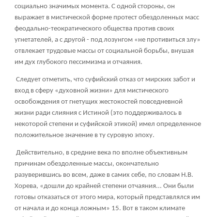
социально значимых момента. С одной стороны, он
выражает в мистической форме протест обездоленных масс
феодально-теократического общества против своих
угнетателей, а с другой - под лозунгом «не противиться злу»
отвлекает трудовые массы от социальной борьбы, внушая
им дух глубокого пессимизма и отчаяния.
Следует отметить, что суфийский отказ от мирских забот и
вход в сферу «духовной жизни» для мистического
освобождения от гнетущих жестокостей повседневной
жизни ради слияния с Истиной (это поддерживалось в
некоторой степени и суфийской этикой) имел определенное
положительное значение в ту суровую эпоху.
Действительно, в средние века по вполне объективным
причинам обездоленные массы, окончательно
разуверившись во всем, даже в самих себе, по словам Н.В.
Хорева, «дошли до крайней степени отчаяния... Они были
готовы отказаться от этого мира, который представлялся им
от начала и до конца ложным»
15
. Вот в таком климате