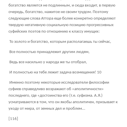
богатство является не подлинным, и сюда входит, в первую
очередь, богатство, нажитое не своим трудом. Поэтому
следующие слова Аттора еще более конкретно определяют
твердую негативную социальную позицию прогрессивных
суфийских поэтов по отношению к классу имущих:
То золото и богатство, которым располагаешь ты сейчас,
Все полностью принадлежит другим людям,
Ведь все насильно у народа же ты отобрал,
И полностью на тебе лежит задача возмещения!
10
Именно поэтому некоторые исследователи философии
суфиев справедливо возражают об «аполитичности»
последнего, где «достоинства его (т.е. суфизма. А.Я.)
усматриваются в том, что он якобы аполитичен, призывает к
уходу от мира, от земных дел и проблем...
[116]