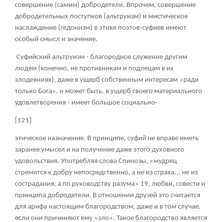
совершение (самим) добродетели. Впрочем, совершение
добродетельных поступков (альтруизм) и мистическое
наслаждение (гедонизм) в этике поэтов-суфиев имеют
особый смысл и значение.
Суфийский альтруизм - благородное служение другим
людям (конечно, не противникам и подлецам в их
злодеяниях), даже в ущерб собственным интересам «ради
только Бога», и может быть, в ущерб своего материального
удовлетворения - имеет большое социально-
[121]
этическое назначение. В принципе, суфий не вправе иметь
заранее умысел и на получение даже этого духовного
удовольствия. Употребляя слова Спинозы, «мудрец
стремится к добру непосредственно, а не из страха... не из
сострадания, а по руководству разума»
19
, любви, совести и
принципа добродетели. В отношении друзей это считается
для арифа настоящим благородством, даже и в том случае,
если они причиняют ему «зло». Такое благородство является