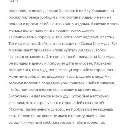
[114]
остановился возле деревни Харакан. К шейху Харакани он
послал человека сообщить, что султан пришел к нему на
поклон и просит, чтобы он выходил из дома. В случае отказа
монарх велел напомнить кораническую догму:
«Повинуйтесь Пророку и. тем, кто имеет над вами власть».
Так и случается. Шейх в ответ говорит: «Скажи Махмуду, Бу-
л-хасан занят приказом «повинуйтесь Аллаху», тобой
заняться не может». Эти слова подействовали на Махмуда,
он пришел к шейху и попросил дать ему совет. Харакани
говорит: «О, Махмуд, четыре вещи охраняй: осторожность,
молитву в собрании, щедрость и сострадание к людям».
Махмуд положил перед шейхом кошелек. Шейх приказал,
чтобы принесли ячменную лепешку и кружку воды
(«обкома») и дал кусок Махмуду. Кусок был настолько
жестким, что застрял у него в горле. Шейх сказал: «О
Махмуд, ты ячменного хлеба... не пробовал и не можешь
есть. Я тоже таких денег не имел и не могу иметь. Как
сегодня ячменный хлеб застревает у тебя в горле, так