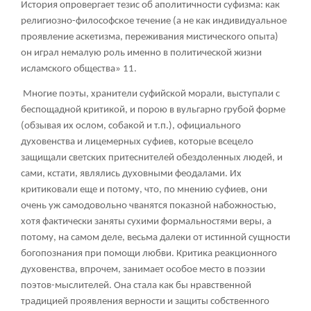
История опровергает тезис об аполитичности суфизма: как
религиозно-философское течение (а не как индивидуальное
проявление аскетизма, переживания мистического опыта)
он играл немалую роль именно в политической жизни
исламского общества»
11
.
Многие поэты, хранители суфийской морали, выступали с
беспощадной критикой, и порою в вульгарно грубой форме
(обзывая их ослом, собакой и т.п.), официального
духовенства и лицемерных суфиев, которые всецело
защищали светских притеснителей обездоленных людей, и
сами, кстати, являлись духовными феодалами. Их
критиковали еще и потому, что, по мнению суфиев, они
очень уж самодовольно чванятся показной набожностью,
хотя фактически заняты сухими формальностями веры, а
потому, на самом деле, весьма далеки от истинной сущности
богопознания при помощи любви. Критика реакционного
духовенства, впрочем, занимает особое место в поэзии
поэтов-мыслителей. Она стала как бы нравственной
традицией проявления верности и защиты собственного