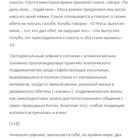
сокола. Спустя некоторое время прилетел сокол, говоря «Ты
дичь мою... отдай мне». Муса взамен предложил ему кусок
мяса из своей ляжки. Сокол отказывается и говорит о своем
обете не трогать голубя. Голубь говорит: «О Муса, выпусти
меня... тот, кто дал обет, не нарушит его». «Он выпустил
голубя, тот присоединился к соколу и оба стали кружить»
14
.
Ортодоксальный суфизм в согласии с исламом весьма
усиленно пропагандировал практику аскетического
подвижничества среди суфийствующих мусульман,
выражавшуюся в полном отказе от материальных
интересов, уходе от земной жизни, реальной жизни в
дервишскую обитель («ханака»), подвижническую жизнь,
как самоподготовку аскета для потустороннего общения с
сверх-природным Богом. Аскетизм этот, слабая тенденция
которого встречалась и в мис-
[118]
тическом суфизме, заключает в себе, по крайне мере, два