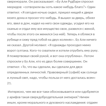
сверхморали. Он рассказывает: «Бу Али Рудбари спросил
мюридов: «сотворили вы хоть какое-нибудь благо?» Один
ответил: «Я сегодня ночью сидел, пришел нищий к двери
моего дома и просил что-нибудь. Я вышел за дверь, обнял
его, ввел в дом, надел на него свои одежды, усадил его на
скамью и отдал ему все имущество свое, развелся с женой,
чтобы после этого он женился (на ней). Теперь я облекся в
рубище и сижу пред тобой на двух коленях». Бу Али ничего
не сказал. Другой молвил: «Я однажды проходил мимо
ворот султана. Кого-то схватили и хотели отрубить ему руку.
Я пожертвовал своей рукой, и вот она отрублена». Потом
спросили у Бу Али, кто из двух более совершенен. Он
ответил: «То, что вы сделали, вы сделали для двух
определенных личностей. Правоверный (суфий) как солнце
и лунный свет, надо, чтобы польза от него досталась всем»
21
.
Интересно, чем же все-таки обосновывается или одобряется
у арифов такая сверхдобродетельная эмпирия? Ничем
иным, кроме морального и духовного наслаждения: отдаем