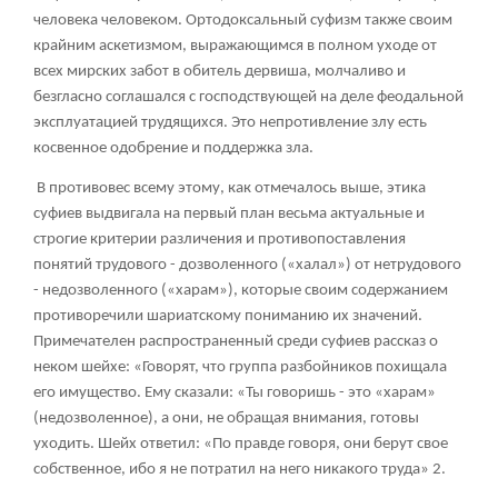
человека человеком. Ортодоксальный суфизм также своим
крайним аскетизмом, выражающимся в полном уходе от
всех мирских забот в обитель дервиша, молчаливо и
безгласно соглашался с господствующей на деле феодальной
эксплуатацией трудящихся. Это непротивление злу есть
косвенное одобрение и поддержка зла.
В противовес всему этому, как отмечалось выше, этика
суфиев выдвигала на первый план весьма актуальные и
строгие критерии различения и противопоставления
понятий трудового - дозволенного («халал») от нетрудового
- недозволенного («харам»), которые своим содержанием
противоречили шариатскому пониманию их значений.
Примечателен распространенный среди суфиев рассказ о
неком шейхе: «Говорят, что группа разбойников похищала
его имущество. Ему сказали: «Ты говоришь - это «харам»
(недозволенное), а они, не обращая внимания, готовы
уходить. Шейх ответил: «По правде говоря, они берут свое
собственное, ибо я не потратил на него никакого труда»
2
.