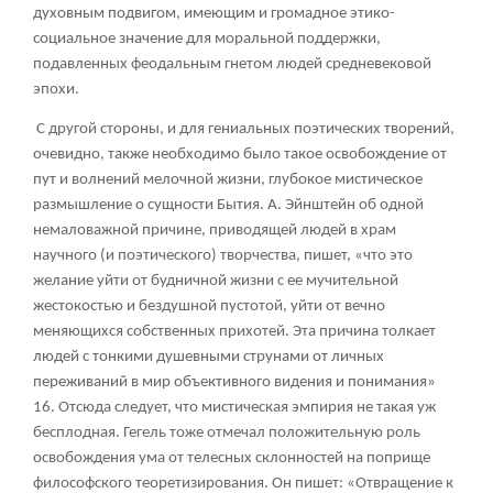
духовным подвигом, имеющим и громадное этико-
социальное значение для моральной поддержки,
подавленных феодальным гнетом людей средневековой
эпохи.
С другой стороны, и для гениальных поэтических творений,
очевидно, также необходимо было такое освобождение от
пут и волнений мелочной жизни, глубокое мистическое
размышление о сущности Бытия. А. Эйнштейн об одной
немаловажной причине, приводящей людей в храм
научного (и поэтического) творчества, пишет, «что это
желание уйти от будничной жизни с ее мучительной
жестокостью и бездушной пустотой, уйти от вечно
меняющихся собственных прихотей. Эта причина толкает
людей с тонкими душевными струнами от личных
переживаний в мир объективного видения и понимания»
16
. Отсюда следует, что мистическая эмпирия не такая уж
бесплодная. Гегель тоже отмечал положительную роль
освобождения ума от телесных склонностей на поприще
философского теоретизирования. Он пишет: «Отвращение к