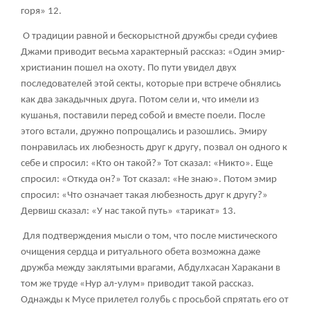
горя»
12
.
О традиции равной и бескорыстной дружбы среди суфиев
Джами приводит весьма характерный рассказ: «Один эмир-
христианин пошел на охоту. По пути увидел двух
последователей этой секты, которые при встрече обнялись
как два закадычных друга. Потом сели и, что имели из
кушанья, поставили перед собой и вместе поели. После
этого встали, дружно попрощались и разошлись. Эмиру
понравилась их любезность друг к другу, позвал он одного к
себе и спросил: «Кто он такой?» Тот сказал: «Никто». Еще
спросил: «Откуда он?» Тот сказал: «Не знаю». Потом эмир
спросил: «Что означает такая любезность друг к другу?»
Дервиш сказал: «У нас такой путь» «тарикат»
13
.
Для подтверждения мысли о том, что после мистического
очищения сердца и ритуального обета возможна даже
дружба между заклятыми врагами, Абдулхасан Харакани в
том же труде «Hyp ал-улум» приводит такой рассказ.
Однажды к Мусе прилетел голубь с просьбой спрятать его от