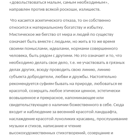
«довольствоваться малым, самым необходимым»,
направлен против всякой роскоши, излишеств.
Что касается аскетического отказа, то он собственно
относится к материальному богатству и избытку.
Мистическое же бегство от мира и людей по существу
означает быть вместе с людьми, но жить в то же время
своими помыслами, идеалами, нормами совершенного
человека, быть рядом с другими. Но это означает и то, что
необходимо делать свое дело, т.е. не участвовать в грязных
делах других, всюду проводить свою линию, линию
субъекта добродетели, любви и дружбы. Настоятельно
рекомендуется суфиям бывать на природе, любоваться ее
красотой, созерцать любое этически ценное, эстетически
возвышенное и прекрасное, напоминающее или
свидетельствующее о наличии божественного в себе. Сюда
входит и наблюдение за весенней красотой ландшафта,
наслаждение красотой луноликих красавиц, прослушивание
музыки и стихов, написание и чтение
высокохудожественных стихотворений, созерцание и