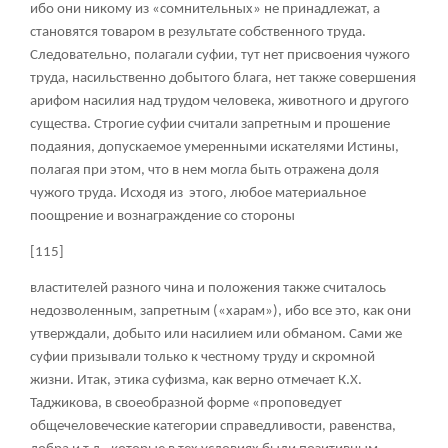
ибо они никому из «сомнительных» не принадлежат, а
становятся товаром в результате собственного труда.
Следовательно, полагали суфии, тут нет присвоения чужого
труда, насильственно добытого блага, нет также совершения
арифом насилия над трудом человека, животного и другого
существа. Строгие суфии считали запретным и прошение
подаяния, допускаемое умеренными искателями Истины,
полагая при этом, что в нем могла быть отражена доля
чужого труда. Исходя из этого, любое материальное
поощрение и вознаграждение со стороны
[115]
властителей разного чина и положения также считалось
недозволенным, запретным («харам»), ибо все это, как они
утверждали, добыто или насилием или обманом. Сами же
суфии призывали только к честному труду и скромной
жизни. Итак, этика суфизма, как верно отмечает К.Х.
Таджикова, в своеобразной форме «проповедует
общечеловеческие категории справедливости, равенства,