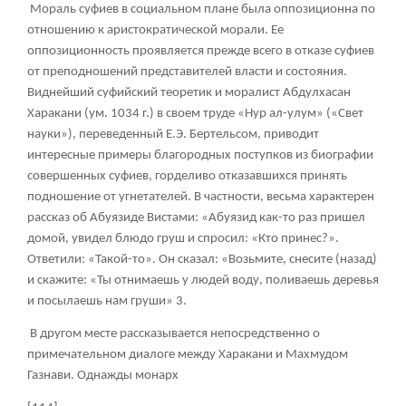
Мораль суфиев в социальном плане была оппозиционна по
отношению к аристократической морали. Ее
оппозиционность проявляется прежде всего в отказе суфиев
от преподношений представителей власти и состояния.
Виднейший суфийский теоретик и моралист Абдулхасан
Харакани (ум. 1034 г.) в своем труде «Hyp ал-улум» («Свет
науки»), переведенный Е.Э. Бертельсом, приводит
интересные примеры благородных поступков из биографии
совершенных суфиев, горделиво отказавшихся принять
подношение от угнетателей. В частности, весьма характерен
рассказ об Абуязиде Вистами: «Абуязид как-то раз пришел
домой, увидел блюдо груш и спросил: «Кто принес?».
Ответили: «Такой-то». Он сказал: «Возьмите, снесите (назад)
и скажите: «Ты отнимаешь у людей воду, поливаешь деревья
и посылаешь нам груши»
3
.
В другом месте рассказывается непосредственно о
примечательном диалоге между Харакани и Махмудом
Газнави. Однажды монарх