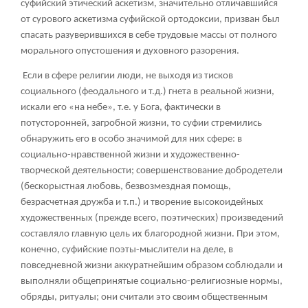
суфийский этический аскетизм, значительно отличавшийся
от сурового аскетизма суфийской ортодоксии, призван был
спасать разуверившихся в себе трудовые массы от полного
морального опустошения и духовного разорения.
Если в сфере религии люди, не выходя из тисков
социального (феодального и т.д.) гнета в реальной жизни,
искали его «на небе», т.е. у Бога, фактически в
потусторонней, загробной жизни, то суфии стремились
обнаружить его в особо значимой для них сфере: в
социально-нравственной жизни и художественно-
творческой деятельности; совершенствование добродетели
(бескорыстная любовь, безвозмездная помощь,
безрасчетная дружба и т.п.) и творение высокоидейных
художественных (прежде всего, поэтических) произведений
составляло главную цель их благородной жизни. При этом,
конечно, суфийские поэты-мыслители на деле, в
повседневной жизни аккуратнейшим образом соблюдали и
выполняли общепринятые социально-религиозные нормы,
обряды, ритуалы; они считали это своим общественным