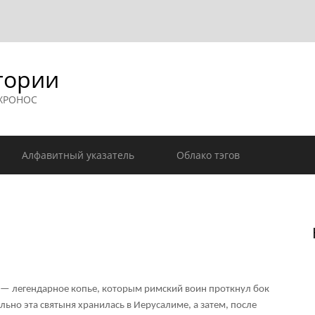
гории
 ХРОНОС
Алфавитный указатель
Облако тэгов
) — легендарное копье, которым римский воин проткнул бок
льно эта святыня хранилась в Иерусалиме, а затем, после