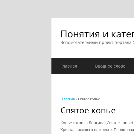
Понятия и кате
Вспомогательный проект портала
Главная
Вводное слово
Вы здесь
Главная
» Святое копье
Святое копье
Копье сотника Лонгина (Святое копье
Христа, висящего на кресте. Первонача