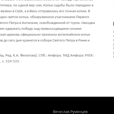
итлера, по одной вер-сии, Копье судьбы было передано в
везено в США, а в Вену отправилась его точная копия. В
одно святое копье, обнаруженное участниками Первого
Святого Петра в Антиохии, освобожденной от турок. Находка
 им одержать победу над превосходящими силами
еская церковь официально признала антиохийское копье
 до сего дня хранится в соборе Святого Петра в Риме и
 Общ. Ред. К.А. Филатова]. СПб.: Амфора. ТИД Амфора: РХГА:
, с. 524-525.
Понятия И Категории - Исторический Проект ХРОНОС
WEB-редактор
Вячеслав Румянцев