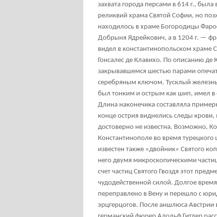
захвата города персами в 614 г., была
реликвий храма Святой Софии, но позж
находилось в храме Богородицы Фаросс
Добрыня Ядрейкович, а в 1204 г. — фр
видел в константинопольском храме С
Гонсалес де Клавихо. По описанию де
закрывавшемся шестью парами опечат
серебряным ключом. Тусклый железны
был тонким и острым как шип, имел в 
Длина наконечика составляла пример
конце острия виднелись следы крови,
достоверно не известна. Возможно, Ко
Константинополе во время турецкого ш
известен также «двойник» Святого коп
него двумя микроскопическими частица
счет частиц Святого Гвоздя этот пред
чудодейственной силой. Долгое время
переправлено в Вену и перешло с юр
эрцгерцогов. После аншлюса Австрии в
германский фюрер Адольф Гитлер расс