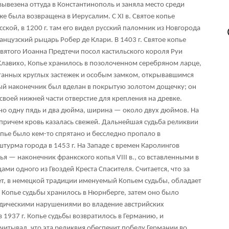
 вывезена оттуда в Константинополь и заняла место среди
е была возвращена в Иерусалим. С XI в. Святое копье
кой, в 1200 г. там его видел русский паломник из Новгорода
анцузский рыцарь Робер де Клари. В 1403 г. Святое копье
вятого Иоанна Предтечи посол кастильского короля Руи
 Клавихо, Копье хранилось в позолоченном серебряном ларце,
анных круглых застежек и особым замком, открывавшимся
й наконечник был вделан в покрытую золотом дощечку; он
своей нижней части отверстие для крепления на древке.
но одну пядь и два дюйма, ширина — около двух дюймов. На
 причем кровь казалась свежей. Дальнейшая судьба реликвии
пье было кем-то спрятано и бесследно пропало в
турма города в 1453 г. На Западе с времен Каролингов
ья — наконечник франкского копья VIII в., со вставленными в
ми одного из Гвоздей Креста Спасителя. Считается, что за
мет, в немецкой традиции именуемый Копьем судьбы, обладает
 Копье судьбы хранилось в Нюрнберге, затем оно было
идическими нарушениями во владение австрийских
 1937 г. Копье судьбы возвратилось в Германию, и
читывал, что эта реликвия обеспечит победу Германии во