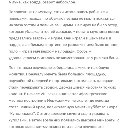
А луна, как всегда, озарит небосклон.
Положенные на музыку, стихи исполнялись рабынями-
певицами; правда, по обычаю певицы не могли показаться
на глаза гостям и пели из-за ширмы. На пирах не было гетер,
которые ублажали гостей ласками, – но зато мужчины вовсю
предавались азартным играм. Они играли в шахматы и в
нарды, а любимым спортивным развлечением было конное
поло – игра в мяч верхом на лошади. Особым
удовольствием считались позаимствованные у римлян бани.
По пятницам верующие собирались в мечети на общую
молитву. Поначалу мечеть была большой площадью,
окружённой галереей и портиками; потом часть площади
стали перекрывать сводом, державшимся на сотнях тонких
колонн. В начале VIII века нанятые халифом греческие
мастера построили в Иерусалиме, на скале, где некогда
стоял Великий Храм, великолепную мечеть Куббат ас-Сахра,
"Купол скалы". С этого времени мечети стали украшать
куполами, а затем возле них появились высокие минареты, с
которых глашатаи-муэдзины призывали верующих к