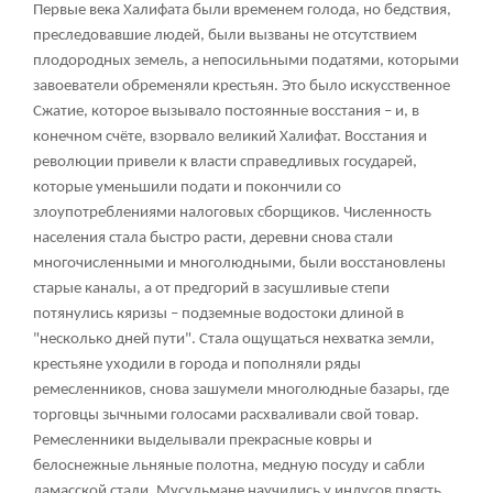
Первые века Халифата были временем голода, но бедствия,
преследовавшие людей, были вызваны не отсутствием
плодородных земель, а непосильными податями, которыми
завоеватели обременяли крестьян. Это было искусственное
Сжатие, которое вызывало постоянные восстания – и, в
конечном счёте, взорвало великий Халифат. Восстания и
революции привели к власти справедливых государей,
которые уменьшили подати и покончили со
злоупотреблениями налоговых сборщиков. Численность
населения стала быстро расти, деревни снова стали
многочисленными и многолюдными, были восстановлены
старые каналы, а от предгорий в засушливые степи
потянулись кяризы – подземные водостоки длиной в
"несколько дней пути". Стала ощущаться нехватка земли,
крестьяне уходили в города и пополняли ряды
ремесленников, снова зашумели многолюдные базары, где
торговцы зычными голосами расхваливали свой товар.
Ремесленники выделывали прекрасные ковры и
белоснежные льняные полотна, медную посуду и сабли
дамасской стали. Мусульмане научились у индусов прясть