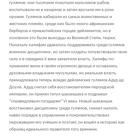
гулямов: они тысячами покупали мальчиков-рабов,
воспитывали их в казармах и затем вручали им в руки
оружие. Гулямов набирали из самых воинственных и
жестоких племён, среди них было много африканских
берберов и прикаспийских горцев-дейлемитов, но в
основном это были выходцы из Великой Степи, тюрки.
Поначалу халифам удавалось поддерживать среди гулямов
военную дисциплину, но затем солдаты почувствовали свою
силу и в середине X века захватили власть. Халифы по-
прежнему жили в своём огромном дворце и оставались
духовными владыками мусульман, но реальная власть
принадлежала теперь вождю дейлемских гулямов Адуд ад-
Доуле. Адуд считал себя восстановителем персидской
империи, он принял титул шаханшаха и подражал
"справедливым государям" VI века. Новый шаханшах
восстановил дисциплину среди гулямов, снизил налоги,
навёл порядок в управлении и покровительствовал
окружавшим его учёным и поэтам; он вошёл в историю как
образец идеального правителя того времени.