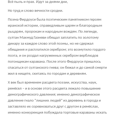
Всё пыль и прах. Идут за днями дни,
Но труд и слово вечности сродни.
Поэма Фирдоуси была поэтическим памятником героям
иранской истории, справедливым царям и благородным
рыцарям, пророкам и народным вождям. По легенде,
султан Махмуд Газневи обещал заплатить по золотому
динару за каждое слово этой поэмы, но не сдержал
обещания и расплатился серебром; это возмутило гордого
поэта, и он роздал нагруженных серебром верблюдов
погонщикам каравана. После этого Фирдоуси пришлось
спасаться от султанского гнева; он бежал и до самой смерти
жил в нищете, скитаясь по городам и деревням.
X век был временем расцвета поэзии, искусства, наук,
ремёсел – и в основе этого расцвета лежало повышение
демографического давления; именно демографическое
давление гнало "лишних людей" из деревень в города и
заставляло их соревноваться друг с другом в ремёслах,
именно конкуренция побуждала торговые караваны искать