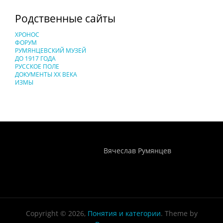
Родственные сайты
ХРОНОС
ФОРУМ
РУМЯНЦЕВСКИЙ МУЗЕЙ
ДО 1917 ГОДА
РУССКОЕ ПОЛЕ
ДОКУМЕНТЫ XX ВЕКА
ИЗМЫ
Понятия И Категории - Исторический Проект ХРОНОС
WEB-редактор
Вячеслав Румянцев
Copyright © 2026,
Понятия и категории
. Theme by