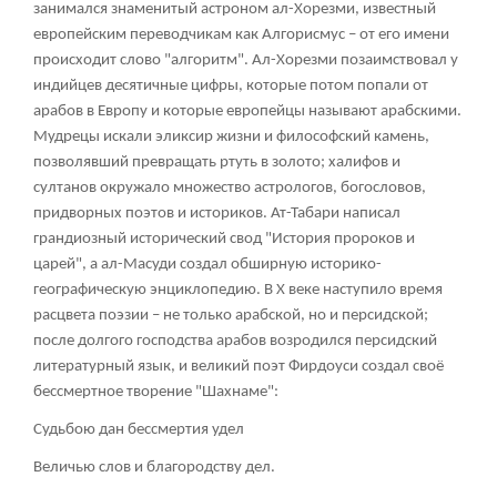
занимался знаменитый астроном ал-Хорезми, известный
европейским переводчикам как Алгорисмус – от его имени
происходит слово "алгоритм". Ал-Хорезми позаимствовал у
индийцев десятичные цифры, которые потом попали от
арабов в Европу и которые европейцы называют арабскими.
Мудрецы искали эликсир жизни и философский камень,
позволявший превращать ртуть в золото; халифов и
султанов окружало множество астрологов, богословов,
придворных поэтов и историков. Ат-Табари написал
грандиозный исторический свод "История пророков и
царей", а ал-Масуди создал обширную историко-
географическую энциклопедию. В X веке наступило время
расцвета поэзии – не только арабской, но и персидской;
после долгого господства арабов возродился персидский
литературный язык, и великий поэт Фирдоуси создал своё
бессмертное творение "Шахнаме":
Судьбою дан бессмертия удел
Величью слов и благородству дел.