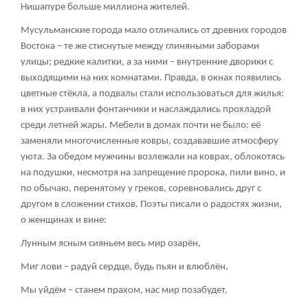
Нишапуре больше миллиона жителей.
Мусульманские города мало отличались от древних городов
Востока – те же стиснутые между глиняными заборами
улицы; редкие калитки, а за ними – внутренние дворики с
выходящими на них комнатами. Правда, в окнах появились
цветные стёкла, а подвалы стали использоваться для жилья:
в них устраивали фонтанчики и наслаждались прохладой
среди летней жары. Мебели в домах почти не было: её
заменяли многочисленные ковры, создававшие атмосферу
уюта. За обедом мужчины возлежали на коврах, облокотясь
на подушки, несмотря на запрещение пророка, пили вино, и
по обычаю, перенятому у греков, соревновались друг с
другом в сложении стихов. Поэты писали о радостях жизни,
о женщинах и вине:
Лунным ясным сияньем весь мир озарён,
Миг лови – радуй сердце, будь пьян и влюблён,
Мы уйдём – станем прахом, нас мир позабудет,