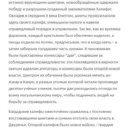
истинно верующими шиитами, новообращённые одержали
победу и разрушили созданный завоевателями Халифат.
Овладев в середине X века Египтом, шииты провозгласили
здесь своего халифа, уменьшили налоги и навели
справедливый порядок в управлении. Так же, как во времена
фараонов, каждый крестьянин был обеспечен наделом, а
писцы ходили по полям, предписывая, что и когда сеять – а
затем забирали государеву часть урожая. К чиновникам
были приставлены комиссары-"даи", следившие за
соблюдением справедливости; эти поклявшиеся в верности
святым идеалам агитаторы и комиссары были опорой новой
власти. Центром их обучения была огромная мечеть ал-
Азхар в Каире, в разных уголках которой читали проповеди
десятки учёных улемов; тысячи даи расходились отсюда по
всему мусульманскому миру, чтобы поднимать людей на
борьбу за справедливость.
Багдадские халифы ожесточённо сражались с постоянно
восстававшими шиитами и сумели отстоять свою власть в
Двуречье. Опорой халифов было новое войско – гвардия