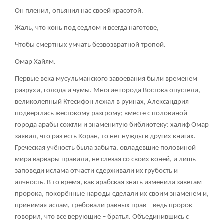
Он пленил, опьянил нас своей красотой.
Жаль, что конь под седлом и всегда наготове,
Чтобы смертных умчать безвозвратной тропой.
Омар Хайям.
Первые века мусульманского завоевания были временем
разрухи, голода и чумы. Многие города Востока опустели,
великолепный Ктесифон лежал в руинах, Александрия
подверглась жестокому разгрому; вместе с половиной
города арабы сожгли и знаменитую библиотеку: халиф Омар
заявил, что раз есть Коран, то нет нужды в других книгах.
Греческая учёность была забыта, овладевшие половиной
мира варвары правили, не слезая со своих коней, и лишь
заповеди ислама отчасти сдерживали их грубость и
алчность. В то время, как арабская знать изменила заветам
пророка, покорённые народы сделали их своим знаменем и,
принимая ислам, требовали равных прав – ведь пророк
говорил, что все верующие – братья. Объединившись с