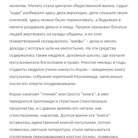
молитве. Мечеть стала центром общественной жизни, судьи-
"кади" разбирали здесь дела верующих, дети слушали своих
учителей, здесь можно было переночевать, а беднякам в
мечети раздавали деньги и пищу. Пророк призывал богатых
людей жертвовать на нужды общины, и из этих
пожертвований складывались "вакфы" – дома и земли,
доходы с которых шли на милостыню. На эти средства
содержались также медресе, духовные школы, где изучали
мусульманское богословие и право. Многие месяцы и годы
студенты медресе учили наизусть Коран – священную книгу
мусульман, собрание изречений Мухаммеда, записанных
после его смерти сподвижниками.
Коран означает "чтение" или просто "книга", в нём
чередуются проповеди и страстные стихотворные
пророчества, и с давних времён его читали, как
стихотворение, нараспев. Долгое время эта "книга"
оставалась единственной книгой мусульман, потом
появилась светская литература, стали записываться
столетиями передававшиеся изустно поэмы, появились