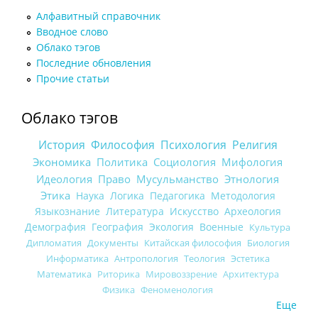
Алфавитный справочник
Вводное слово
Облако тэгов
Последние обновления
Прочие статьи
Облако тэгов
История
Философия
Психология
Религия
Экономика
Политика
Социология
Мифология
Идеология
Право
Мусульманство
Этнология
Этика
Наука
Логика
Педагогика
Методология
Языкознание
Литература
Искусство
Археология
Демография
География
Экология
Военные
Культура
Дипломатия
Документы
Китайская философия
Биология
Информатика
Антропология
Теология
Эстетика
Математика
Риторика
Мировоззрение
Архитектура
Физика
Феноменология
Еще