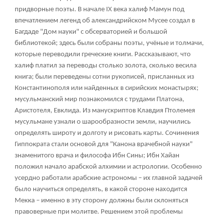
придворные поэты. В начале IX века халиф Мамун под
впечатлением легенд об александрийском Мусее создал в
Багдаде "Дом науки" с обсерваторией и большой
библиотекой; здесь были собраны поэты, учёные и толмачи,
которые переводили греческие книги. Рассказывают, что
халиф платил за переводы столько золота, сколько весила
книга; были переведены сотни рукописей, присланных из
Константинополя или найденных в сирийских монастырях;
мусульманский мир познакомился с трудами Платона,
Аристотеля, Евклида. Из манускриптов Клавдия Птолемея
мусульмане узнали о шарообразности земли, научились
определять широту и долготу и рисовать карты. Сочинения
Гиппократа стали основой для "Канона врачебной науки"
знаменитого врача и философа Ибн Сины; Ибн Хайан
положил начало арабской алхимии и астрологии. Особенно
усердно работали арабские астрономы – их главной задачей
было научиться определять, в какой стороне находится
Мекка – именно в эту сторону должны были склоняться
правоверные при молитве. Решением этой проблемы