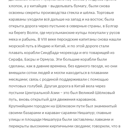
хлопок, а у китайцев – выделывать бумагу, были снова
освоены секреты производства стекла и шёлка. Торговые
караваны уходили всё дальше на запад и на восток; была
открыта дорога через пустыню в северные страны, в Булгар
на берегу Волги, где мусульманские купцы покупали у русов
меха и рабынь. В VIII веке персидские капитаны снова нашли
морской путь в Индию и Китай, и по этой дороге стали
плавать корабли Синдбада-морехода и его товарищей из
Сирафа, Басры и Ормуза. Эти большие корабли были
сделаны, как в давние времена, без единого гвоздя, но они
вмещали сотни людей и могли находиться в плавании
месяцами; связь с родиной поддерживали с помощью
почтовых голубей. Другая дорога в Китай вела через
пустыни Центральной Азии – это был Великий Шёлковый
путь, вновь открытый для движения караванов.
Крупнейшим городом на Шёлковом пути был знаменитый
своими базарами и караван-сараями Нишапур; главные
улицы и площади Нишапура были заставлены лавками и
перекрыты высокими кирпичными сводами; говорили, что в