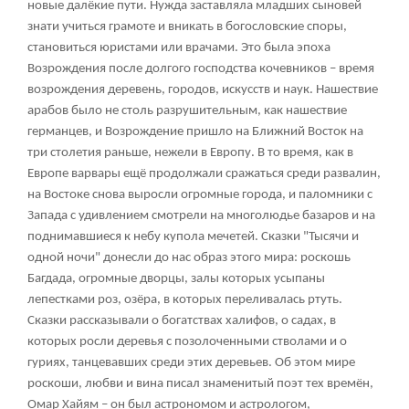
новые далёкие пути. Нужда заставляла младших сыновей
знати учиться грамоте и вникать в богословские споры,
становиться юристами или врачами. Это была эпоха
Возрождения после долгого господства кочевников – время
возрождения деревень, городов, искусств и наук. Нашествие
арабов было не столь разрушительным, как нашествие
германцев, и Возрождение пришло на Ближний Восток на
три столетия раньше, нежели в Европу. В то время, как в
Европе варвары ещё продолжали сражаться среди развалин,
на Востоке снова выросли огромные города, и паломники с
Запада с удивлением смотрели на многолюдье базаров и на
поднимавшиеся к небу купола мечетей. Сказки "Тысячи и
одной ночи" донесли до нас образ этого мира: роскошь
Багдада, огромные дворцы, залы которых усыпаны
лепестками роз, озёра, в которых переливалась ртуть.
Сказки рассказывали о богатствах халифов, о садах, в
которых росли деревья с позолоченными стволами и о
гуриях, танцевавших среди этих деревьев. Об этом мире
роскоши, любви и вина писал знаменитый поэт тех времён,
Омар Хайям – он был астрономом и астрологом,