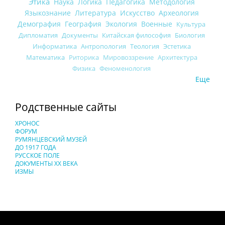
Этика
Наука
Логика
Педагогика
Методология
Языкознание
Литература
Искусство
Археология
Демография
География
Экология
Военные
Культура
Дипломатия
Документы
Китайская философия
Биология
Информатика
Антропология
Теология
Эстетика
Математика
Риторика
Мировоззрение
Архитектура
Физика
Феноменология
Еще
Родственные сайты
ХРОНОС
ФОРУМ
РУМЯНЦЕВСКИЙ МУЗЕЙ
ДО 1917 ГОДА
РУССКОЕ ПОЛЕ
ДОКУМЕНТЫ XX ВЕКА
ИЗМЫ