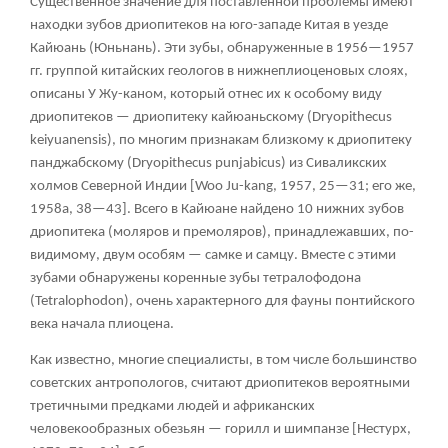
Существенное значение для поставленной проблемы имеют
находки зубов дриопитеков на юго-западе Китая в уезде
Кайюань (Юньнань). Эти зубы, обнаруженные в 1956—1957
гг. группой китайских геологов в нижнеплиоценовых слоях,
описаны У Жу-каном, который отнес их к особому виду
дриопитеков — дриопитеку кайюаньскому (Dryopithecus
keiyuanensis), по многим признакам близкому к дриопитеку
панджабскому (Dryopithecus punjabicus) из Сиваликских
холмов Северной Индии [Woo Ju-kang, 1957, 25—31; его же,
1958а, 38—43]. Всего в Кайюане найдено 10 нижних зубов
дриопитека (моляров и премоляров), принадлежавших, по-
видимому, двум особям — самке и самцу. Вместе с этими
зубами обнаружены коренные зубы тетралофодона
(Tetralophodon), очень характерного для фауны понтийского
века начала плиоцена.
Как известно, многие специалисты, в том числе большинство
советских антропологов, считают дриопитеков вероятными
третичными предками людей и африканских
человекообразных обезьян — горилл и шимпанзе [Нестурх,