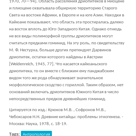
1970, 70—94]. Область расселения дриопитеков в миоцене
и плиоцене охватывала обширную территорию Старого
Света на востоке Африки, в Европе и на юге Азии. Находки в
Кайюане показывают, что область эта простиралась далеко
на восток вплоть до Юго-Западного Китая. Однако отнюдь
не все виды полиморфной группы дриопитеков могут
считаться предками гоминид. На эту роль, по свидетельству
М. Ф. Нестурха, больше других претендует Дарвинов
дриопитек, остатки которого найдены в Австрии
[Weidenreich, 1945, 77]. Что касается кайюаньского
дриопитека, то он вместе с близким ему панджабским
видом того же рода обнаруживает значительное
морфологическое сходство с гориллой. Таким образом, нет
оснований включать дриопитеков Южного Китая в число
непосредственных предков древнейших гоминид.
Цитируется по изд.: Крюков М.В. , Софронов М.В.,
Чебоксаров Н.Н. Древние китайцы: проблемы этногенеза. -
Москва: Наука, 1978, с. 18-19.
Tags:
Антропология