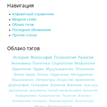
Навигация
Алфавитный справочник
Вводное слово
Облако тэгов
Последние обновления
Прочие статьи
Облако тэгов
История
Философия
Психология
Религия
Экономика
Политика
Социология
Мифология
Идеология
Право
Мусульманство
Этнология
Этика
Наука
Логика
Педагогика
Методология
Языкознание
Литература
Искусство
Археология
Демография
География
Экология
Военные
Культура
Дипломатия
Документы
Китайская философия
Биология
Информатика
Антропология
Теология
Эстетика
Математика
Риторика
Мировоззрение
Архитектура
Физика
Феноменология