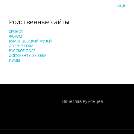
Еще
Родственные сайты
ХРОНОС
ФОРУМ
РУМЯНЦЕВСКИЙ МУЗЕЙ
ДО 1917 ГОДА
РУССКОЕ ПОЛЕ
ДОКУМЕНТЫ XX ВЕКА
ИЗМЫ
Понятия И Категории - Исторический Проект ХРОНОС
WEB-редактор
Вячеслав Румянцев