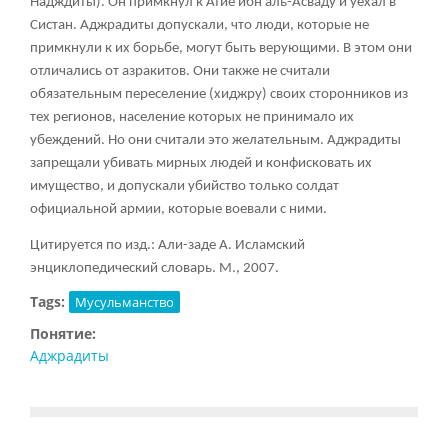
Надждиты). Он примкнул к Атие ибн аль-Асваду и уехал в
Систан. Аджрадиты допускали, что люди, которые не
примкнули к их борьбе, могут быть верующими. В этом они
отличались от азракитов. Они также не считали
обязательным переселение (хиджру) своих сторонников из
тех регионов, население которых не принимало их
убеждений. Но они считали это желательным. Аджрадиты
запрещали убивать мирных людей и конфисковать их
имущество, и допускали убийство только солдат
официальной армии, которые воевали с ними.
Цитируется по изд.: Али-заде А. Исламский
энциклопедический словарь. М., 2007.
Tags:
Мусульманство
Понятие:
Аджрадиты