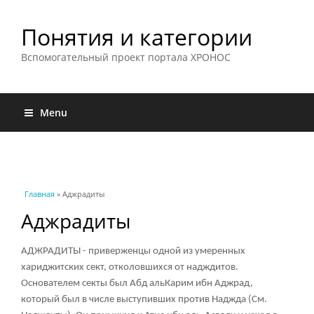
Понятия и категории
Вспомогательный проект портала ХРОНОС
Menu
Вы здесь
Главная
» Аджрадиты
Аджрадиты
АДЖРАДИТЫ - приверженцы одной из умеренных
хариджитских сект, отколовшихся от надждитов.
Основателем секты был Абд альКарим ибн Аджрад,
который был в числе выступивших против Наджда (См.